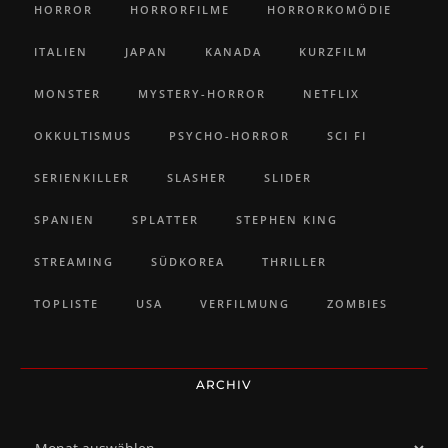
HORROR
HORRORFILME
HORRORKOMÖDIE
ITALIEN
JAPAN
KANADA
KURZFILM
MONSTER
MYSTERY-HORROR
NETFLIX
OKKULTISMUS
PSYCHO-HORROR
SCI FI
SERIENKILLER
SLASHER
SLIDER
SPANIEN
SPLATTER
STEPHEN KING
STREAMING
SÜDKOREA
THRILLER
TOPLISTE
USA
VERFILMUNG
ZOMBIES
ARCHIV
Archiv