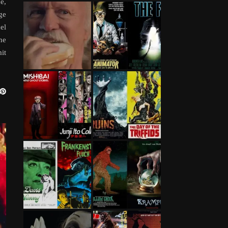
e,
ge
el
ne
it