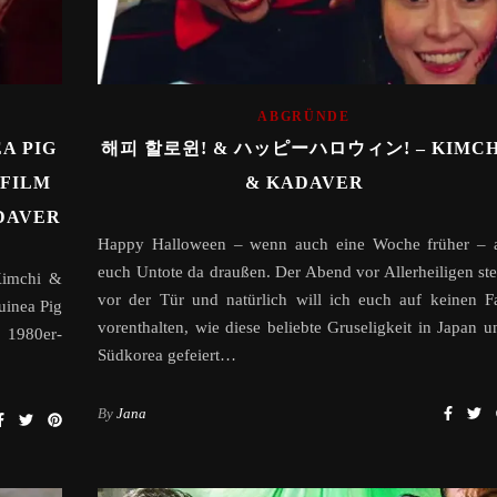
ABGRÜNDE
A PIG
해피 할로윈! & ハッピーハロウィン! – KIMCH
-FILM
& KADAVER
ADAVER
Happy Halloween – wenn auch eine Woche früher – 
euch Untote da draußen. Der Abend vor Allerheiligen ste
Kimchi &
vor der Tür und natürlich will ich euch auf keinen Fa
uinea Pig
vorenthalten, wie diese beliebte Gruseligkeit in Japan u
 1980er-
Südkorea gefeiert…
By
Jana