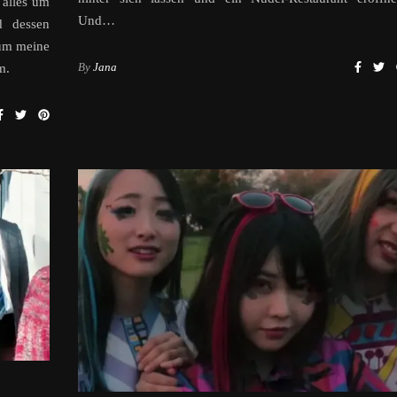
 alles um
Und…
d dessen
 um meine
By
Jana
m.