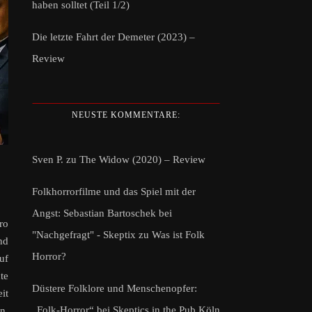
haben solltet (Teil 1/2)
Die letzte Fahrt der Demeter (2023) –
Review
NEUSTE KOMMENTARE:
Sven P.
zu
The Widow (2020) – Review
Folkhorrorfilme und das Spiel mit der
Angst: Sebastian Bartoschek bei
ro
"Nachgefragt" - Skeptix
zu
Was ist Folk
nd
Horror?
uf
te
Düstere Folklore und Menschenopfer:
it
„Folk-Horror“ bei Skeptics in the Pub Köln
n.