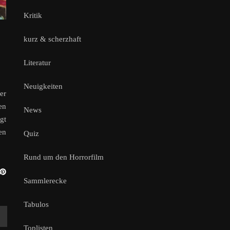
Kritik
kurz & scherzhaft
Literatur
Neuigkeiten
er
en
News
gt
en
Quiz
Rund um den Horrorfilm
Sammlerecke
Tabulos
Toplisten