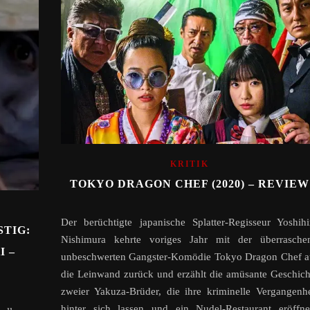
KRITIK
TOKYO DRAGON CHEF (2020) – REVIEW
Der berüchtigte japanische Splatter-Regisseur Yoshihi
TIG:
Nishimura kehrte voriges Jahr mit der überrasche
 –
unbeschwerten Gangster-Komödie Tokyo Dragon Chef a
die Leinwand zurück und erzählt die amüsante Geschich
zweier Yakuza-Brüder, die ihre kriminelle Vergangenhe
hinter sich lassen und ein Nudel-Restaurant eröffne