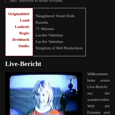
oder: kunstvoll in Kotze ertränkt.
Originaltitel:
Slaughtered Vomit Dolls
Land:
Kanada
Laufzeit:
71 Minuten
Regie:
Lucifer Valentine
Drehbuch:
Lucifer Valentine
Studio:
Kingdom of Hell Productions
Live-Bericht
Willkommen
beim ersten
Live-Bericht
aus der
wundervollen
Welt der
Extreme und