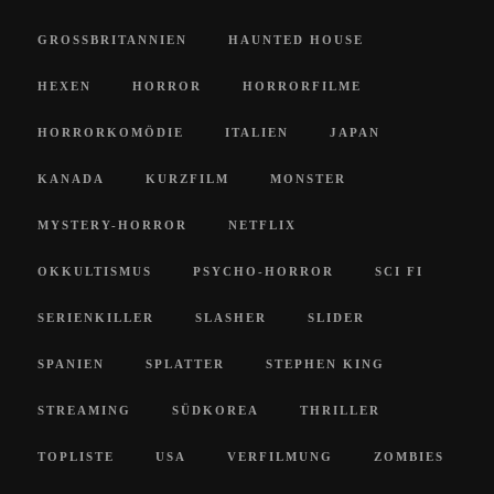
GROSSBRITANNIEN
HAUNTED HOUSE
HEXEN
HORROR
HORRORFILME
HORRORKOMÖDIE
ITALIEN
JAPAN
KANADA
KURZFILM
MONSTER
MYSTERY-HORROR
NETFLIX
OKKULTISMUS
PSYCHO-HORROR
SCI FI
SERIENKILLER
SLASHER
SLIDER
SPANIEN
SPLATTER
STEPHEN KING
STREAMING
SÜDKOREA
THRILLER
TOPLISTE
USA
VERFILMUNG
ZOMBIES