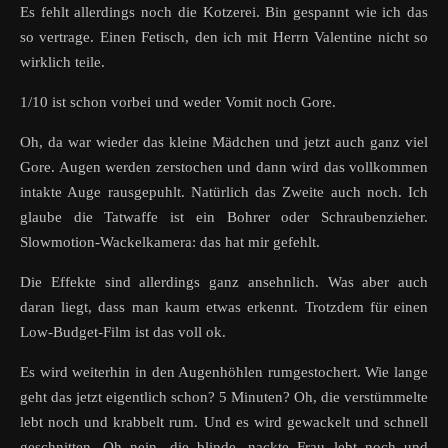
Es fehlt allerdings noch die Kotzerei. Bin gespannt wie ich das
so vertrage. Einen Fetisch, den ich mit Herrn Valentine nicht so
wirklich teile.
1/10 ist schon vorbei und weder Vomit noch Gore.
Oh, da war wieder das kleine Mädchen und jetzt auch ganz viel
Gore. Augen werden zerstochen und dann wird das vollkommen
intakte Auge rausgepuhlt. Natürlich das Zweite auch noch. Ich
glaube die Tatwaffe ist ein Bohrer oder Schraubenzieher.
Slowmotion-Wackelkamera: das hat mir gefehlt.
Die Effekte sind allerdings ganz ansehnlich. Was aber auch
daran liegt, dass man kaum etwas erkennt. Trotzdem für einen
Low-Budget-Film ist das voll ok.
Es wird weiterhin in den Augenhöhlen rumgestochert. Wie lange
geht das jetzt eigentlich schon? 5 Minuten? Oh, die verstümmelte
lebt noch und krabbelt rum. Und es wird gewackelt und schnell
geschnitten. Oh nein, die blinde, nackte Frau lebt noch und