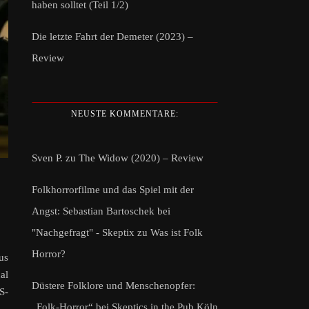
haben solltet (Teil 1/2)
Die letzte Fahrt der Demeter (2023) –
Review
NEUSTE KOMMENTARE:
Sven P.
zu
The Widow (2020) – Review
Folkhorrorfilme und das Spiel mit der
Angst: Sebastian Bartoschek bei
"Nachgefragt" - Skeptix
zu
Was ist Folk
Horror?
us
al
Düstere Folklore und Menschenopfer:
S-
„Folk-Horror“ bei Skeptics in the Pub Köln