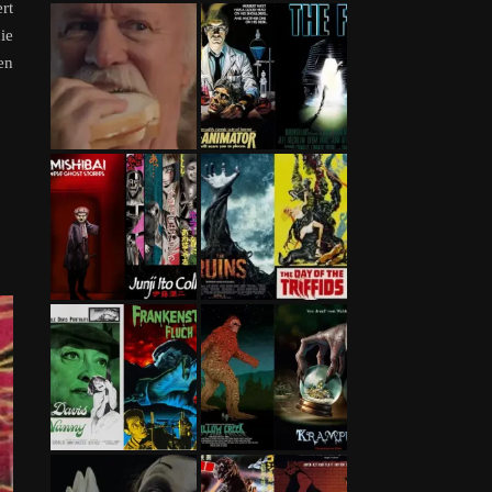
rt
ie
en