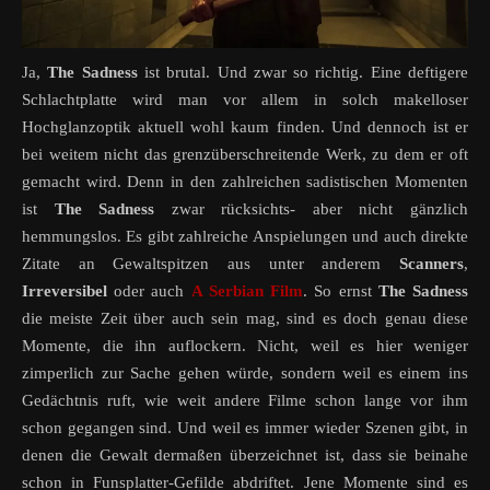
Ja,
The Sadness
ist brutal. Und zwar so richtig. Eine deftigere
Schlachtplatte wird man vor allem in solch makelloser
Hochglanzoptik aktuell wohl kaum finden. Und dennoch ist er
bei weitem nicht das grenzüberschreitende Werk, zu dem er oft
gemacht wird. Denn in den zahlreichen sadistischen Momenten
ist
The Sadness
zwar rücksichts- aber nicht gänzlich
hemmungslos. Es gibt zahlreiche Anspielungen und auch direkte
Zitate an Gewaltspitzen aus unter anderem
Scanners
,
Irreversibel
oder auch
A Serbian Film
. So ernst
The Sadness
die meiste Zeit über auch sein mag, sind es doch genau diese
Momente, die ihn auflockern. Nicht, weil es hier weniger
zimperlich zur Sache gehen würde, sondern weil es einem ins
Gedächtnis ruft, wie weit andere Filme schon lange vor ihm
schon gegangen sind. Und weil es immer wieder Szenen gibt, in
denen die Gewalt dermaßen überzeichnet ist, dass sie beinahe
schon in Funsplatter-Gefilde abdriftet. Jene Momente sind es