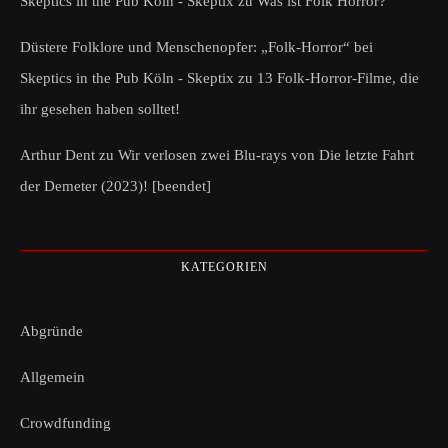
Skeptics in the Pub Köln - Skeptix
zu
Was ist Folk Horror?
Düstere Folklore und Menschenopfer: „Folk-Horror“ bei
Skeptics in the Pub Köln - Skeptix
zu
13 Folk-Horror-Filme, die
ihr gesehen haben solltet!
Arthur Dent
zu
Wir verlosen zwei Blu-rays von Die letzte Fahrt
der Demeter (2023)! [beendet]
KATEGORIEN
Abgründe
Allgemein
Crowdfunding