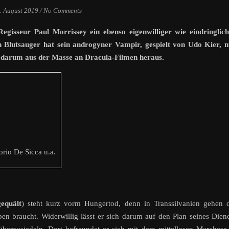
. August 2019
/
No Comments
egisseur Paul Morrissey ein ebenso eigenwilliger wie eindringlic
n Blutsauger hat sein androgyner Vampir, gespielt von Udo Kier, 
e darum aus der Masse an Dracula-Filmen heraus.
orio De Sicca u.a.
equält
) steht kurz vorm Hungertod, denn in Transsilvanien gehen 
en braucht. Widerwillig lässt er sich darum auf den Plan seines Dien