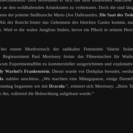
n überzusiedeln. Dort befreundet er sich mit dem mittellosen Marchese
chter an den wohlhabenden Aristokraten zu verheiraten. Doch die sind län
 denn der potente Stallbursche Mario (Joe Dallesandro,
Die Saat des Tod
 Als der Knecht hinter das Geheimnis des bleichen Gastes kommt, m
n. Wird er die wahre Jungfrau finden, bevor ein Pflock in seinem Her
i einem Mordversuch der radikalen Feministin Valerie Solan
n Regieassistent Paul Morrissey fortan das Filmemachen für Warho
l vom Experimentalfilm zu kommerzieller ausgerichteten und exploitati
y Warhol’s Frankenstein
. Dieser wurde vor Drehplan beendet, wesh
la
nahtlos anschloss. „Wir machten eine Mittagspause, einige Darstel
hmittag begannen wir mit
Dracula
.“, erinnert sich Morrissey. „Ihren T
en ihn, während die Beleuchtung aufgebaut wurde.“