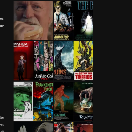
her
nur
die
ers