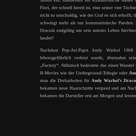
Anton ein, stattdessen ins erzkatholische Italie
Fiori, der schnell bereit ist, eine seiner vier Tö
nicht so unschuldig, wie der Graf es sich erhofft,
schwingt mehr als nur kommunistische Parolen.
Dracula endgültig um sein untotes Leben fürchte
landet?
Nachdem Pop-Art-Papst Andy Warhol 1968 be
lebensgefährlich verletzt wurde, übernahm sei
„Factory“. Stilistisch bedeutete das einen Wande
B-Movies wie der Underground-Trilogie oder
And
man die Dreharbeiten für
Andy Warhol’s Dracu
bekamen neue Haarschnitte verpasst und am Nac
bekamen die Darsteller erst am Morgen und lernt