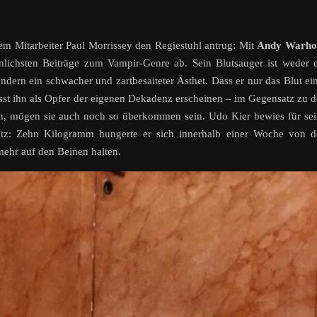
em Mitarbeiter Paul Morrissey den Regiestuhl antrug: Mit
Andy Warhol
nlichsten Beiträge zum Vampir-Genre ab. Sein Blutsauger ist weder 
ondern ein schwacher und zartbesaiteter Ästhet. Dass er nur das Blut ei
lässt ihn als Opfer der eigenen Dekadenz erscheinen – im Gegensatz zu 
en, mögen sie auch noch so überkommen sein. Udo Kier bewies für se
satz: Zehn Kilogramm hungerte er sich innerhalb einer Woche von 
ehr auf den Beinen halten.