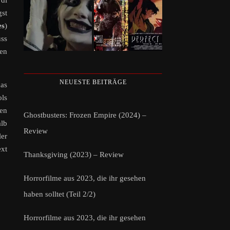
 di
gst
es
)
uss
zen
NEUESTE BEITRÄGE
as
ls
ven
Ghostbusters: Frozen Empire (2024) –
alb
Review
ler
ext
Thanksgiving (2023) – Review
Horrorfilme aus 2023, die ihr gesehen
haben solltet (Teil 2/2)
Horrorfilme aus 2023, die ihr gesehen