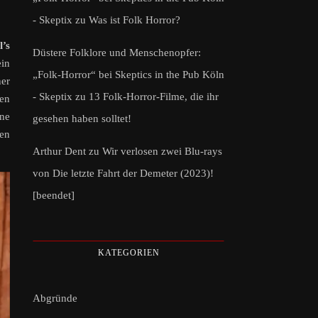
- Skeptix
zu
Was ist Folk Horror?
’s
Düstere Folklore und Menschenopfer:
ein
„Folk-Horror“ bei Skeptics in the Pub Köln
ner
- Skeptix
zu
13 Folk-Horror-Filme, die ihr
den
ine
gesehen haben solltet!
den
Arthur Dent
zu
Wir verlosen zwei Blu-rays
von Die letzte Fahrt der Demeter (2023)!
[beendet]
KATEGORIEN
Abgründe