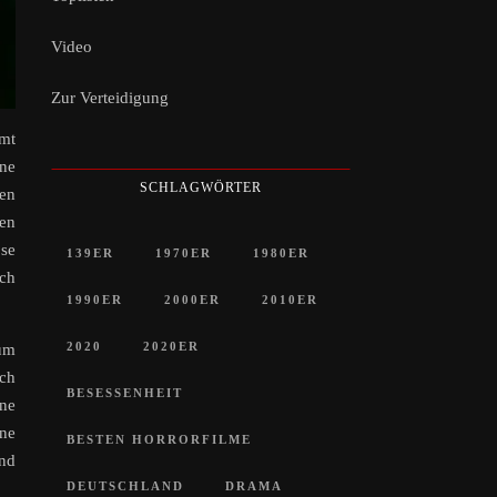
Video
Zur Verteidigung
mt
ine
SCHLAGWÖRTER
en
zen
ose
139ER
1970ER
1980ER
ach
1990ER
2000ER
2010ER
2020
2020ER
zum
ich
BESESSENHEIT
ine
ne
BESTEN HORRORFILME
und
DEUTSCHLAND
DRAMA