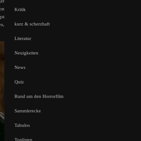
ger
hon
Kritik
gst
kurz & scherzhaft
ro,
Literatur
Neuigkeiten
News
Quiz
Rund um den Horrorfilm
Sammlerecke
Tabulos
Toplisten