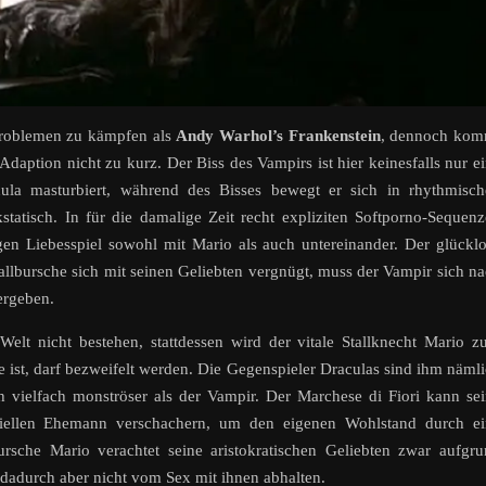
rproblemen zu kämpfen als
Andy Warhol’s Frankenstein
, dennoch kom
Adaption nicht zu kurz. Der Biss des Vampirs ist hier keinesfalls nur e
ula masturbiert, während des Bisses bewegt er sich in rhythmisch
atisch. In für die damalige Zeit recht expliziten Softporno-Sequen
en Liebesspiel sowohl mit Mario als auch untereinander. Der glückl
allbursche sich mit seinen Geliebten vergnügt, muss der Vampir sich n
ergeben.
elt nicht bestehen, stattdessen wird der vitale Stallknecht Mario 
 ist, darf bezweifelt werden. Die Gegenspieler Draculas sind ihm näml
ch vielfach monströser als der Vampir. Der Marchese di Fiori kann se
tiellen Ehemann verschachern, um den eigenen Wohlstand durch ei
bursche Mario verachtet seine aristokratischen Geliebten zwar aufgr
h dadurch aber nicht vom Sex mit ihnen abhalten.