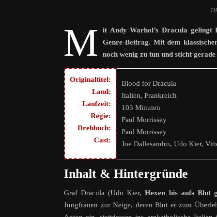
18
M
it Andy Warhol’s Dracula gelingt R
Genre-Beitrag. Mit dem klassische
noch wenig zu tun und sticht gerad
Originaltitel:
Blood for Dracula
Land:
Italien, Frankreich
Laufzeit:
103 Minuten
Regie:
Paul Morrissey
Drehbuch:
Paul Morrissey
Cast:
Joe Dallesandro, Udo Kier, Vitt
Inhalt & Hintergründe
Graf Dracula (Udo Kier,
Hexen bis aufs Blut g
Jungfrauen zur Neige, deren Blut er zum Überleb