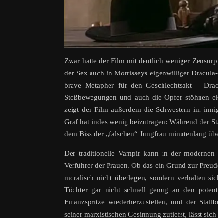
Zwar hatte der Film mit deutlich weniger Zensu
der Sex auch in Morrisseys eigenwilliger Dracula-
brave Metapher für den Geschlechtsakt – Drac
Stoßbewegungen und auch die Opfer stöhnen ekst
zeigt der Film außerdem die Schwestern im innig
Graf hat indes wenig beizutragen: Während der St
dem Biss der „falschen“ Jungfrau minutenlang üb
Der traditionelle Vampir kann in der modernen W
Verführer der Frauen. Ob das ein Grund zur Freude
moralisch nicht überlegen, sondern verhalten si
Töchter gar nicht schnell genug an den poten
Finanzspritze wiederherzustellen, und der Stall
seiner marxistischen Gesinnung zutiefst, lässt sic