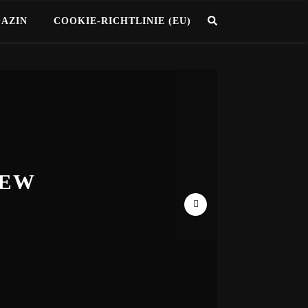
GAZIN
COOKIE-RICHTLINIE (EU)
2024) –
 IHR
IEW
 2/2)