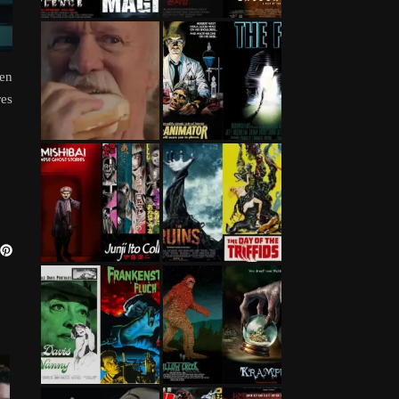
nen
res