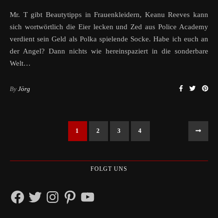
Mr. T gibt Beautytipps in Frauenkleidern, Keanu Reeves kann
sich wortwörtlich die Eier lecken und Zed aus Police Academy
verdient sein Geld als Polka spielende Socke. Habe ich euch an
der Angel? Dann nichts wie hereinspaziert in die sonderbare
Welt…
By
Jörg
1
2
3
4
FOLGT UNS
Facebook
Twitter
Instagram
Pinterest
YouTube