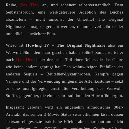
Reihe,
Das Tier
, an, und scheitert selbstverständlich. Dem
Selbstanspruch, eine werkgetreuere Adaption des Buches
abzuliefern – nicht umsonst der Untertitel The Original
Nightmare – mag er gerecht werden, dennoch verbleibt er der
unendlich schwächere Film.
Wieso ist
Howling IV – The Original Nightmare
also ein
Werwolf-Film, den man gesehen haben sollte? Zunächst ist er
nach
Das Tier
sicher der beste Teil einer Reihe, die das Genre
wie keine andere geprägt hat. Den wahnwitzigen Einfällen der
anderen Sequels – Beuteltier-Lykanthropen, Kämpfe gegen
Vampire und der Verwendung umgenähter Affenkostüme – setzt
er eine unaufgeregte, ernsthafte Verarbeitung des Werwolf-
Stoffes gegenüber, die einen sehr traditionellen Horrorfilm ergibt.
Insgesamt geboten wird ein angenehm altmodisches 80er-
Artefakt, das seinen B-Movie-Status zwar erkennen lässt, dessen
sparsam eingesetzte praktische Effekte aber charmant und nicht
billig wirken. Den CGI-Fiaskos, verkopften Coming-of-Age-