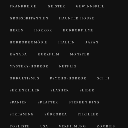
FRANKREICH
GEISTER
GEWINNSPIEL
GROSSBRITANNIEN
HAUNTED HOUSE
HEXEN
HORROR
HORRORFILME
HORRORKOMÖDIE
ITALIEN
JAPAN
KANADA
KURZFILM
MONSTER
MYSTERY-HORROR
NETFLIX
OKKULTISMUS
PSYCHO-HORROR
SCI FI
SERIENKILLER
SLASHER
SLIDER
SPANIEN
SPLATTER
STEPHEN KING
STREAMING
SÜDKOREA
THRILLER
TOPLISTE
USA
VERFILMUNG
ZOMBIES