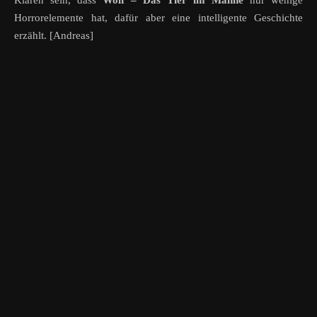
Klaren sein, dass
Wolf – Das Tier im Manne
nur wenige
Horrorelemente hat, dafür aber eine intelligente Geschichte
erzählt. [Andreas]