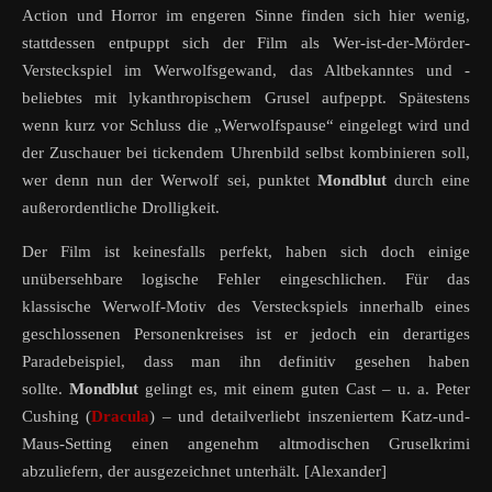
Action und Horror im engeren Sinne finden sich hier wenig,
stattdessen entpuppt sich der Film als Wer-ist-der-Mörder-
Versteckspiel im Werwolfsgewand, das Altbekanntes und -
beliebtes mit lykanthropischem Grusel aufpeppt. Spätestens
wenn kurz vor Schluss die „Werwolfspause“ eingelegt wird und
der Zuschauer bei tickendem Uhrenbild selbst kombinieren soll,
wer denn nun der Werwolf sei, punktet
Mondblut
durch eine
außerordentliche Drolligkeit.
Der Film ist keinesfalls perfekt, haben sich doch einige
unübersehbare logische Fehler eingeschlichen. Für das
klassische Werwolf-Motiv des Versteckspiels innerhalb eines
geschlossenen Personenkreises ist er jedoch ein derartiges
Paradebeispiel, dass man ihn definitiv gesehen haben
sollte.
Mondblut
gelingt es, mit einem guten Cast – u. a. Peter
Cushing (
Dracula
) – und detailverliebt inszeniertem Katz-und-
Maus-Setting einen angenehm altmodischen Gruselkrimi
abzuliefern, der ausgezeichnet unterhält. [Alexander]