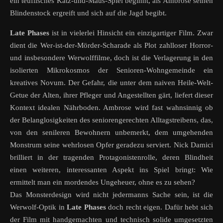
ein teuflisches Katz-und-Maus-Spiel beginnt, als Ambrose seinen
Blindenstock ergreift und sich auf die Jagd begibt.
Late Phases
ist in vielerlei Hinsicht ein einzigartiger Film. Zwar
dient die Wer-ist-der-Mörder-Scharade als Plot zahlloser Horror-
und insbesondere Werwolffilme, doch ist die Verlagerung in den
isolierten Mikrokosmos der Senioren-Wohngemeinde ein
kreatives Novum. Der Gefahr, die unter dem naiven Heile-Welt-
Getue der Alten, ihrer Pfleger und Angestellten gärt, liefert dieser
Kontext idealen Nährboden. Ambrose wird fast wahnsinnig ob
der Belanglosigkeiten des seniorengerechten Alltagstreibens, das,
von den senileren Bewohnern unbemerkt, dem umgehenden
Monstrum seine wehrlosen Opfer geradezu serviert. Nick Damici
brilliert in der tragenden Protagonistenrolle, deren Blindheit
einen weiteren, interessanten Aspekt ins Spiel bringt: Wie
ermittelt man ein mordendes Ungeheuer, ohne es zu sehen?
Das Monsterdesign wird nicht jedermanns Sache sein, ist die
Werwolf-Optik in
Late Phases
doch recht eigen. Dafür hebt sich
der Film mit handgemachten und technisch solide umgesetzten