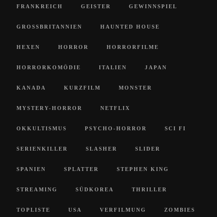
FRANKREICH
GEISTER
GEWINNSPIEL
GROSSBRITANNIEN
HAUNTED HOUSE
HEXEN
HORROR
HORRORFILME
HORRORKOMÖDIE
ITALIEN
JAPAN
KANADA
KURZFILM
MONSTER
MYSTERY-HORROR
NETFLIX
OKKULTISMUS
PSYCHO-HORROR
SCI FI
SERIENKILLER
SLASHER
SLIDER
SPANIEN
SPLATTER
STEPHEN KING
STREAMING
SÜDKOREA
THRILLER
TOPLISTE
USA
VERFILMUNG
ZOMBIES