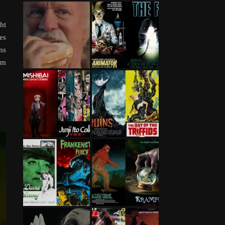
ht
es
ns
um