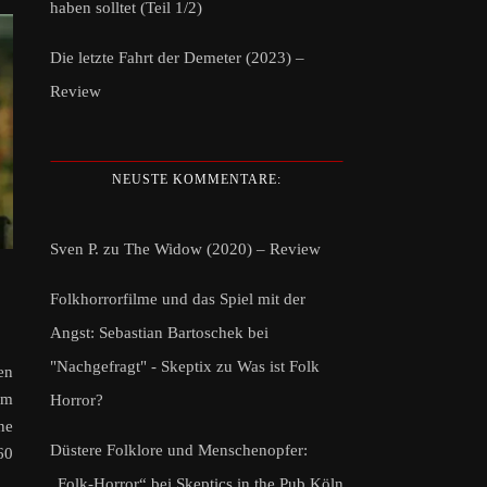
haben solltet (Teil 1/2)
Die letzte Fahrt der Demeter (2023) –
Review
NEUSTE KOMMENTARE:
Sven P.
zu
The Widow (2020) – Review
Folkhorrorfilme und das Spiel mit der
Angst: Sebastian Bartoschek bei
"Nachgefragt" - Skeptix
zu
Was ist Folk
en
em
Horror?
ne
Düstere Folklore und Menschenopfer:
60
„Folk-Horror“ bei Skeptics in the Pub Köln