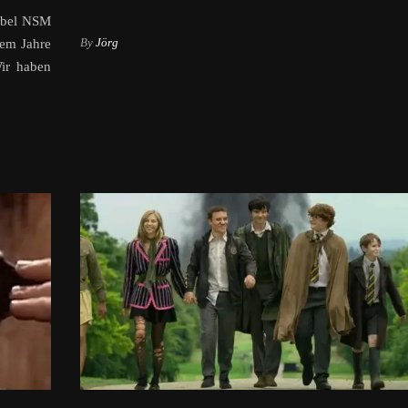
abel NSM
By
Jörg
em Jahre
ir haben