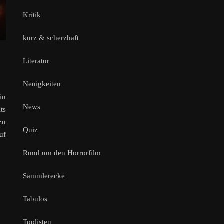
Kritik
kurz & scherzhaft
Literatur
Neuigkeiten
in
News
ts
zu
Quiz
uf
Rund um den Horrorfilm
Sammlerecke
Tabulos
Toplisten