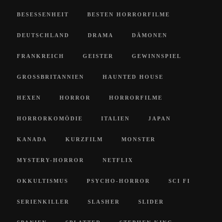
BESESSENHEIT
BESTEN HORRORFILME
DEUTSCHLAND
DRAMA
DÄMONEN
FRANKREICH
GEISTER
GEWINNSPIEL
GROSSBRITANNIEN
HAUNTED HOUSE
HEXEN
HORROR
HORRORFILME
HORRORKOMÖDIE
ITALIEN
JAPAN
KANADA
KURZFILM
MONSTER
MYSTERY-HORROR
NETFLIX
OKKULTISMUS
PSYCHO-HORROR
SCI FI
SERIENKILLER
SLASHER
SLIDER