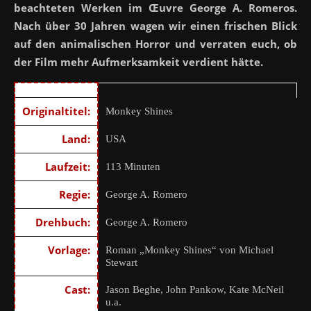
beachteten Werken im
Œuvre George A. Romeros.
Nach über 30 Jahren wagen wir einen frischen Blick
auf den animalischen Horror und verraten euch, ob
der Film mehr Aufmerksamkeit verdient hätte.
Originaltitel:
Monkey Shines
Land:
USA
Laufzeit:
113 Minuten
Regie:
George A. Romero
Drehbuch:
George A. Romero
Vorlage:
Roman „Monkey Shines“ von Michael
Stewart
Cast:
Jason Beghe, John Pankow, Kate McNeil
u.a.