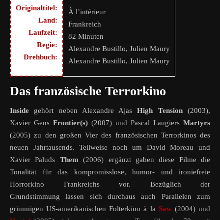
Originaltitel:
À l’intérieur
Land:
Frankreich
Laufzeit:
82 Minuten
Regie:
Alexandre Bustillo, Julien Maury
Drehbuch:
Alexandre Bustillo, Julien Maury
Das französische Terrorkino
Inside
gehört neben Alexandre Ajas
High Tension
(2003),
Xavier Gens
Frontier(s)
(2007) und Pascal Laugiers
Martyrs
(2005) zu den großen Vier des französischen Terrorkinos des
neuen Jahrtausends. Teilweise noch um David Moreau und
Xavier Paluds
Them
(2006) ergänzt gaben diese Filme die
Tonalität für das kompromisslose, humor- und ironiefreie
Horrorkino Frankreichs vor. Bezüglich der
Grundstimmung lassen sich durchaus auch Parallelen zum
grimmigen US-amerikanischen Folterkino à la
Saw
(2004) und