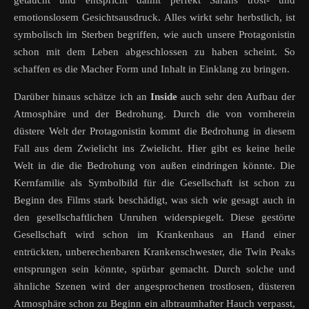
getaucht und entspricht damit perfekt Sarahs trost- und
emotionslosem Gesichtsausdruck. Alles wirkt sehr herbstlich, ist
symbolisch im Sterben begriffen, wie auch unsere Protagonistin
schon mit dem Leben abgeschlossen zu haben scheint. So
schaffen es die Macher Form und Inhalt in Einklang zu bringen.
Darüber hinaus schätze ich an
Inside
auch sehr den Aufbau der
Atmosphäre und der Bedrohung. Durch die von vornherein
düstere Welt der Protagonistin kommt die Bedrohung in diesem
Fall aus dem Zwielicht ins Zwielicht. Hier gibt es keine heile
Welt in die die Bedrohung von außen eindringen könnte. Die
Kernfamilie als Symbolbild für die Gesellschaft ist schon zu
Beginn des Films stark beschädigt, was sich wie gesagt auch in
den gesellschaftlichen Unruhen widerspiegelt. Diese gestörte
Gesellschaft wird schon im Krankenhaus an Hand einer
entrückten, unberechenbaren Krankenschwester, die Twin Peaks
entsprungen sein könnte, spürbar gemacht. Durch solche und
ähnliche Szenen wird der angesprochenen trostlosen, düsteren
Atmosphäre schon zu Beginn ein albtraumhafter Hauch verpasst,