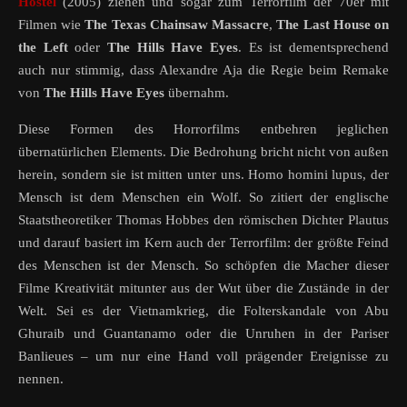
Hostel
(2005) ziehen und sogar zum Terrorfilm der 70er mit
Filmen wie
The Texas Chainsaw Massacre
,
The Last House on
the Left
oder
The Hills Have Eyes
. Es ist dementsprechend
auch nur stimmig, dass Alexandre Aja die Regie beim Remake
von
The Hills Have Eyes
übernahm.
Diese Formen des Horrorfilms entbehren jeglichen
übernatürlichen Elements. Die Bedrohung bricht nicht von außen
herein, sondern sie ist mitten unter uns. Homo homini lupus, der
Mensch ist dem Menschen ein Wolf. So zitiert der englische
Staatstheoretiker Thomas Hobbes den römischen Dichter Plautus
und darauf basiert im Kern auch der Terrorfilm: der größte Feind
des Menschen ist der Mensch. So schöpfen die Macher dieser
Filme Kreativität mitunter aus der Wut über die Zustände in der
Welt. Sei es der Vietnamkrieg, die Folterskandale von Abu
Ghuraib und Guantanamo oder die Unruhen in der Pariser
Banlieues – um nur eine Hand voll prägender Ereignisse zu
nennen.