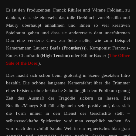
Es ist den Produzenten, Franck Ribière und Vérane Frédiani, zu
danken, dass sie einerseits das tolle Drehbuch von Bustillo und
Maury überhaupt annahmen und ihnen so viel kreativen
Spielraum gaben und dass sie andererseits dem unerfahrenen
Duo eine versierte Crew zur Seite stellte, wie zum Beispiel
Kameramann Laurent Barès (
Frontier(s)
), Komponist François-
Eudes Chanfrault (
High Tension
) oder Editor Baxter (
The Other
Side of the Door
).
Dies macht sich schon beim großartig in Szene gesetzten Intro
bezahlt. Die schöne langsame Kamerafahrt über die Trümmer
einer Existenz ohne hektische Schnitte gibt dem Publikum genug
Zeit das Ausmaß der Tragödie sickern zu lassen. Bei
Bustillos/Maurys Stil fällt allgemein sehr positiv auf, dass sich
die Form immer in den Dienst der Geschichte stellt –
selbstzweckhafte Spielereien wird man vergeblich suchen. So
wird nach dem Unfall Sarahs Welt in ein regnerisches blau-grau