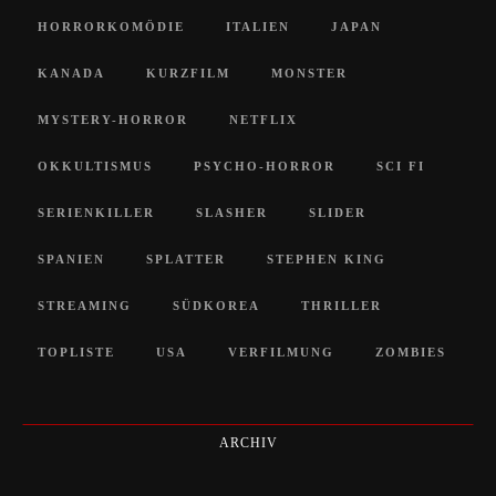
HORRORKOMÖDIE
ITALIEN
JAPAN
KANADA
KURZFILM
MONSTER
MYSTERY-HORROR
NETFLIX
OKKULTISMUS
PSYCHO-HORROR
SCI FI
SERIENKILLER
SLASHER
SLIDER
SPANIEN
SPLATTER
STEPHEN KING
STREAMING
SÜDKOREA
THRILLER
TOPLISTE
USA
VERFILMUNG
ZOMBIES
ARCHIV