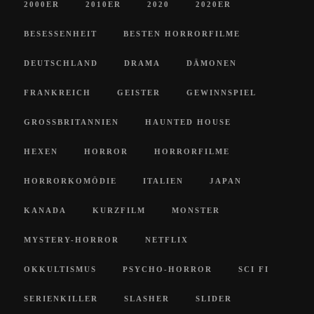
2000ER
2010ER
2020
2020ER
BESESSENHEIT
BESTEN HORRORFILME
DEUTSCHLAND
DRAMA
DÄMONEN
FRANKREICH
GEISTER
GEWINNSPIEL
GROSSBRITANNIEN
HAUNTED HOUSE
HEXEN
HORROR
HORRORFILME
HORRORKOMÖDIE
ITALIEN
JAPAN
KANADA
KURZFILM
MONSTER
MYSTERY-HORROR
NETFLIX
OKKULTISMUS
PSYCHO-HORROR
SCI FI
SERIENKILLER
SLASHER
SLIDER