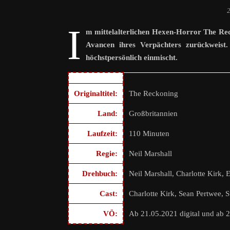
I
m mittelalterlichen Hexen-Horror The Rec
Avancen ihres Verpächters zurückweist
höchstpersönlich einmischt.
Originaltitel:
The Reckoning
Land:
Großbritannien
Laufzeit:
110 Minuten
Regie:
Neil Marshall
Drehbuch:
Neil Marshall, Charlotte Kirk,
Cast:
Charlotte Kirk, Sean Pertwee, 
VÖ:
Ab 21.05.2021 digital und ab