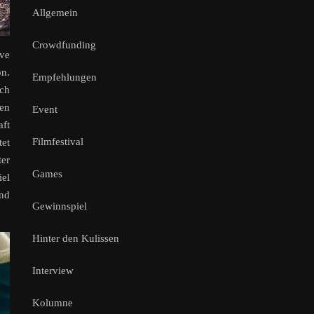
Allgemein
Crowdfunding
ive
n.
Empfehlungen
ich
ren
Event
aft
Filmfestival
tet
ter
Games
el
und
Gewinnspiel
Hinter den Kulissen
Interview
Kolumne