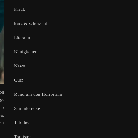
Kritik
kurz & scherzhaft
Literatur
Neuigkeiten
News
Quiz
ion
Rund um den Horrorfilm
ngs
gur
Sammlerecke
en.
Tabulos
ur
Toplisten