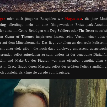
ger
oder auch jüngeren Beispielen wie
Hagazussa
, die jene Mot
ning
allerdings mehr an eine filmgewordene Freizeitpark-Attraktio
der einst mit Genre-Beiträgen wie
Dog Soldiers
oder
The Descent
auf s
von
Game of Thrones
inspirieren lassen, seine Version einer düste
 auf dem Mittelaltermarkt. Das liegt vor allem an den recht kulissenh
ht allzu viele gibt – die noch dazu durchweg unpassend ausgeleuch
nden selbst aufgefallen zu sein, anders ist der penetrante Digitalfil
Kostüm und Make-Up der Figuren war man offenbar bemüht, allzu vi
 in Grace findet, deren Mascara selbst der größten Folter standhält 
h aussieht, als käme sie gerade vom Laufsteg.