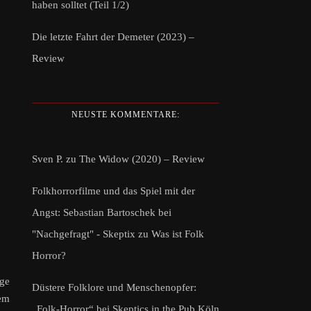
haben solltet (Teil 1/2)
Die letzte Fahrt der Demeter (2023) –
Review
NEUSTE KOMMENTARE:
Sven P.
zu
The Widow (2020) – Review
Folkhorrorfilme und das Spiel mit der
Angst: Sebastian Bartoschek bei
"Nachgefragt" - Skeptix
zu
Was ist Folk
Horror?
ige
Düstere Folklore und Menschenopfer:
nem
„Folk-Horror“ bei Skeptics in the Pub Köln