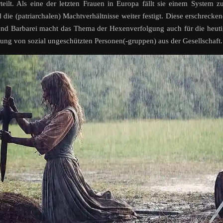
ilt. Als eine der letzten Frauen in Europa fällt sie einem System 
 die (patriarchalen) Machtverhältnisse weiter festigt. Diese erschrecke
tt und Barbarei macht das Thema der Hexenverfolgung auch für die heut
zung von sozial ungeschützten Personen(-gruppen) aus der Gesellschaft.