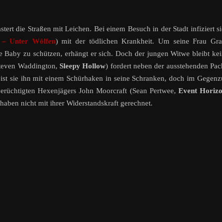
ert die Straßen mit Leichen. Bei einem Besuch in der Stadt infiziert s
 – Unter Wölfen
) mit der tödlichen Krankheit. Um seine Frau Gr
 Baby zu schützen, erhängt er sich. Doch der jungen Witwe bleibt ke
Steven Waddington,
Sleepy Hollow
) fordert neben der ausstehenden Pa
weist sie ihn mit einem Schürhaken in seine Schranken, doch im Gegen
 berüchtigten Hexenjägers John Moorcraft (Sean Pertwee,
Event Horiz
haben nicht mit ihrer Widerstandskraft gerechnet.