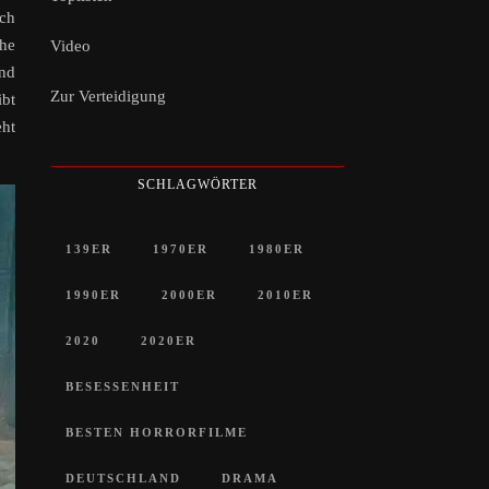
ich
che
Video
und
Zur Verteidigung
ibt
ht
SCHLAGWÖRTER
139ER
1970ER
1980ER
1990ER
2000ER
2010ER
2020
2020ER
BESESSENHEIT
BESTEN HORRORFILME
DEUTSCHLAND
DRAMA