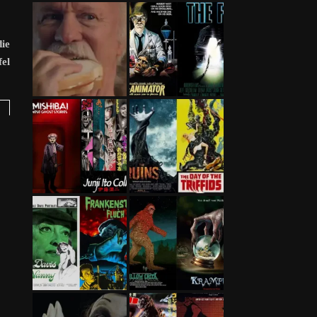
die
el