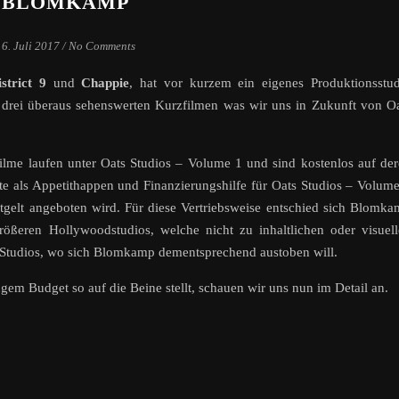
BLOMKAMP
16. Juli 2017
/
No Comments
strict 9
und
Chappie
, hat vor kurzem ein eigenes Produktionsstu
 drei überaus sehenswerten Kurzfilmen was wir uns in Zukunft von O
filme laufen unter Oats Studios – Volume 1 und sind kostenlos auf de
fte als Appetithappen und Finanzierungshilfe für Oats Studios – Volum
tgelt angeboten wird. Für diese Vertriebsweise entschied sich Blomk
ößeren Hollywoodstudios, welche nicht zu inhaltlichen oder visuel
s Studios, wo sich Blomkamp dementsprechend austoben will.
gem Budget so auf die Beine stellt, schauen wir uns nun im Detail an.