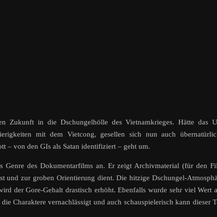
n Zukunft in die Dschungelhölle des Vietnamkrieges. Hätte das U
erigkeiten mit dem Vietcong, gesellen sich nun auch übernatürlic
 – von den GIs als Satan identifiziert – geht um.
das Genre des Dokumentarfilms an. Er zeigt Archivmaterial (für den F
sst und zur groben Orientierung dient. Die hitzige Dschungel-Atmosph
ird der Gore-Gehalt drastisch erhöht. Ebenfalls wurde sehr viel Wert 
 die Charaktere vernachlässigt und auch schauspielerisch kann dieser T