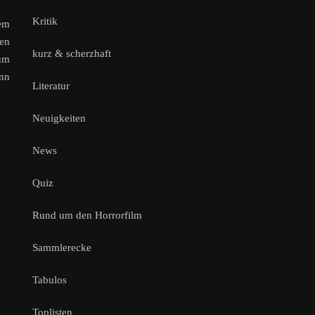
Kritik
nem
en
kurz & scherzhaft
um
enn
Literatur
Neuigkeiten
News
Quiz
Rund um den Horrorfilm
Sammlerecke
Tabulos
Toplisten