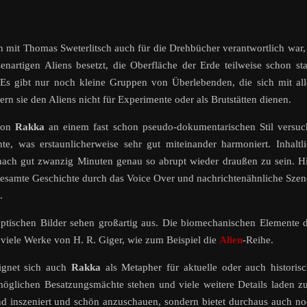
mit Thomas Sweterlitsch auch für die Drehbücher verantwortlich war,
enartigen Aliens besetzt, die Oberfläche der Erde teilweise schon st
 Es gibt nur noch kleine Gruppen von Überlebenden, die sich mit al
rn sie den Aliens nicht für Experimente oder als Brutstätten dienen.
von
Rakka
an einem fast schon pseudo-dokumentarischen Stil versuc
e, was erstaunlicherweise sehr gut miteinander harmoniert. Inhaltl
ach gut zwanzig Minuten genau so abrupt wieder draußen zu sein. H
 gesamte Geschichte durch das Voice Over und nachrichtenähnliche Sze
.
ptischen Bilder sehen großartig aus. Die biomechanischen Elemente 
viele Werke von H. R. Giger, wie zum Beispiel die
Alien
-Reihe.
ignet sich auch
Rakka
als Metapher für aktuelle oder auch historis
möglichen Besatzungsmächte stehen und viele weitere Details laden 
d inszeniert und schön anzuschauen, sondern bietet durchaus auch n