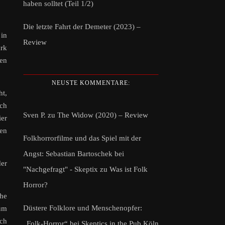
haben solltet (Teil 1/2)
Die letzte Fahrt der Demeter (2023) –
 in
Review
ark
len
NEUSTE KOMMENTARE:
ht,
ich
Sven P.
zu
The Widow (2020) – Review
ier
nen
Folkhorrorfilme und das Spiel mit der
Angst: Sebastian Bartoschek bei
der
"Nachgefragt" - Skeptix
zu
Was ist Folk
Horror?
che
Düstere Folklore und Menschenopfer:
zum
och
„Folk-Horror“ bei Skeptics in the Pub Köln