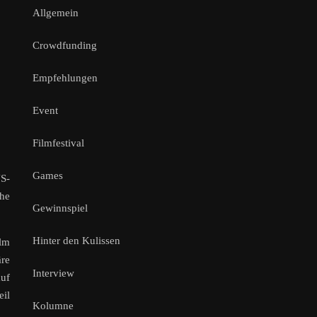
Allgemein
Crowdfunding
Empfehlungen
Event
Filmfestival
Games
S-
he
Gewinnspiel
Hinter den Kulissen
ilm
äre
Interview
auf
eil
Kolumne