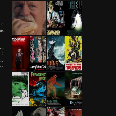
dio
ats
ren
e 2
amp
len