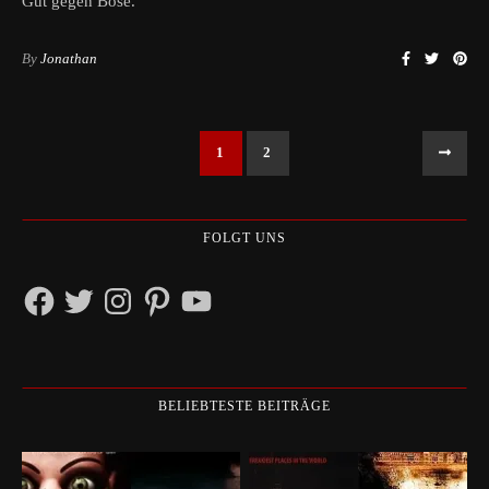
Gut gegen Böse.
By
Jonathan
1
2
FOLGT UNS
Facebook
Twitter
Instagram
Pinterest
YouTube
BELIEBTESTE BEITRÄGE