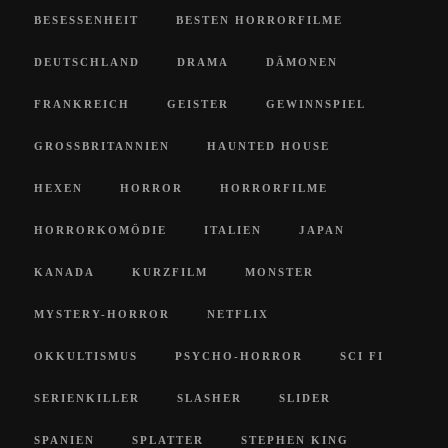
BESESSENHEIT
BESTEN HORRORFILME
DEUTSCHLAND
DRAMA
DÄMONEN
FRANKREICH
GEISTER
GEWINNSPIEL
GROSSBRITANNIEN
HAUNTED HOUSE
HEXEN
HORROR
HORRORFILME
HORRORKOMÖDIE
ITALIEN
JAPAN
KANADA
KURZFILM
MONSTER
MYSTERY-HORROR
NETFLIX
OKKULTISMUS
PSYCHO-HORROR
SCI FI
SERIENKILLER
SLASHER
SLIDER
SPANIEN
SPLATTER
STEPHEN KING