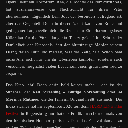
Opera“ läuft ein Horrorfilm. Ana, die Tochter des Filmvorführers,
hat ausnahmsweise die Nachtschicht für ihren Vater
übernommen. Eigentlich kein Job, der besonders aufregend ist,
eher das Gegenteil. Doch in dieser Nacht kann von Ruhe und
gediegener Langeweile nicht die Rede sein: Ein erbarmungsloser
Killer hat für die Vorstellung ein Ticket gelöst! Im Schutz der
Dunkelheit des Kinosaals lässt der blutrünstige Mörder seinem
Drang freien Lauf und metzelt, was das Zeug hält. Schon bald
muss Ana nicht nur um ihr Überleben kämpfen, sondern auch
versuchen, möglichst vielen Besuchern einen grausamen Tod zu
ersparen.
Das Kino lebt! Doch darin bald keiner mehr – das ist der
Supense, der
Red Screening – Blutige Vorstellung
oder
Al
Morir la Matinée
, wie der Film im Original heißt, ausmacht. Der
Indie-Slasher lief im September 2020 auf dem
HARD:LINE Film
Festival
in Regensburg und hat das Publikum schon damals von
den heimischen Hockern gerissen. Dass das Festival damals zu
großen Teilen daheim stattfinden musste, gab dem Film damals