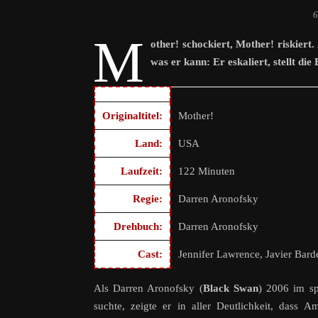
6
M
other! schockiert, Mother! riskiert
was er kann: Er eskaliert, stellt di
Originaltitel:
Mother!
Land:
USA
Laufzeit:
122 Minuten
Regie:
Darren Aronofsky
Drehbuch:
Darren Aronofsky
Cast:
Jennifer Lawrence, Javier Bard
Als Darren Aronofsky (
Black Swan
) 2006 im s
suchte, zeigte er in aller Deutlichkeit, dass