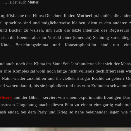
… leidet auch Mutter.
 Angriffsfläche des Films: Die einen finden
Mother!
prätentiös, die ande
l sprachlos sind und möglicherweise bleiben, dient es den anderen 
 und Bücher zu wälzen, um auch die letzte Intention des Regisseurs
sich die Ebenen aber im Vorfeld einer (erneuten) Sichtung zurechtleg
rde-Kino, Beziehungsdrama und Katastrophenfilm sind nur eini
 und auch noch das Klima im Sinn: Seit Jahrhunderten hat sich der Men
ss ihre Komplexität wohl noch lange nicht vollends dechiffriert sein wi
er Natur wieder zuzuhören und ihr vielleicht sogar Rechte zu geben? O
s und warten darauf, bis sie implodiert und uns vom Erdboden schwemmt
Misery
und der Bibel – serviert von einem experimentierfreudigen Dar
instream-Umgebung macht diesen Film zu einem einzigartig wabernd
ash endet, bei dem Party und Krieg so nahe beieinander liegen wie 