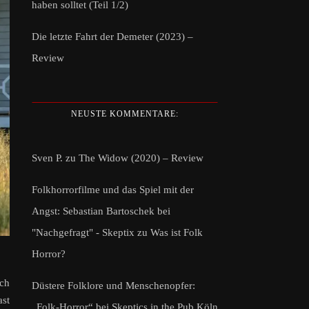
haben solltet (Teil 1/2)
Die letzte Fahrt der Demeter (2023) –
Review
NEUSTE KOMMENTARE:
Sven P.
zu
The Widow (2020) – Review
Folkhorrorfilme und das Spiel mit der
Angst: Sebastian Bartoschek bei
"Nachgefragt" - Skeptix
zu
Was ist Folk
Horror?
rch
Düstere Folklore und Menschenopfer:
ast
„Folk-Horror“ bei Skeptics in the Pub Köln