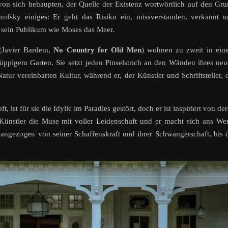
on sich behaupten, der Quelle der Existenz wortwörtlich auf den Gr
fsky einiges: Er geht das Risiko ein, missverstanden, verkannt u
t sein Publikum wie Moses das Meer.
(Javier Bardem,
No Country for Old Men
) wohnen zu zweit in ein
 üppigem Garten. Sie setzt jeden Pinselstrich an den Wänden ihres ne
atur vereinbarten Kultur, während er, der Künstler und Schriftsteller, 
, ist für sie die Idylle im Paradies gestört, doch er ist inspiriert von de
Künstler die Muse mit voller Leidenschaft und er macht sich ans We
gezogen von seiner Schaffenskraft und ihrer Schwangerschaft, bis 