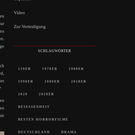
Video
ren
zur
Zur Verteidigung
 zu
en.
ge
SCHLAGWÖRTER
sch
139ER
1970ER
1980ER
rd,
der
1990ER
2000ER
2010ER
?
2020
2020ER
ren
BESESSENHEIT
en
nie
BESTEN HORRORFILME
DEUTSCHLAND
DRAMA