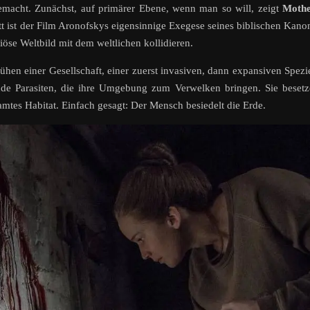
sgemacht. Zunächst, auf primärer Ebene, wenn man so will, zeigt
Mothe
t ist der Film Aronofskys eigensinnige Exegese seines biblischen Kano
giöse Weltbild mit dem weltlichen kollidieren.
lühen einer Gesellschaft, einer zuerst invasiven, dann expansiven Spezi
ende Parasiten, die ihre Umgebung zum Verwelken bringen. Sie beset
amtes Habitat. Einfach gesagt: Der Mensch besiedelt die Erde.