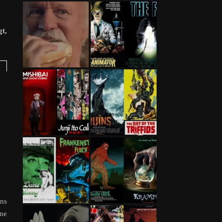
gt,
ns
ine