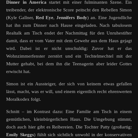
Dinner in America
startet mit einer fulminanten Szene. Ein
treibender, der elektronische Score peitscht den Rebellen Simon
(Kyle Gallner,
Red Eye
,
Jennifers Body
) an. Eine Jugendliche
hat ihn zum Dinner nach Hause eingeladen. Nach tabulosem
Realtalk am Tisch endet der Nachmittag für den Unruhestifter
damit, dass er vom Vater mit dem Gewehr aus dem Haus gejagt
wird. Dabei ist er nicht unschuldig: Zuvor hat er das
Wohnzimmerfenster zerstört und ein Techtelmechtel mit der
Mutter gehabt, bei dem ihn die Teenagerin aber leider Gottes
erwischt hat.
Simon ist ein Aussteiger, der sich von keinem etwas gefallen
lässt, macht, was er will, und einem eigentlich recht ehrenwerten
Moralkodex folgt.
Schnitt – im Kontrast dazu: Eine Familie am Tisch in einem
gemütlichen, kleinbürgerlichen Haus. Die Umgebung stimmt,
doch auch hier gibt es Reibereien. Die Tochter Patty (großartig:
Emily Skeggs
) fühlt sich sichtlich unwohl in der konservativen