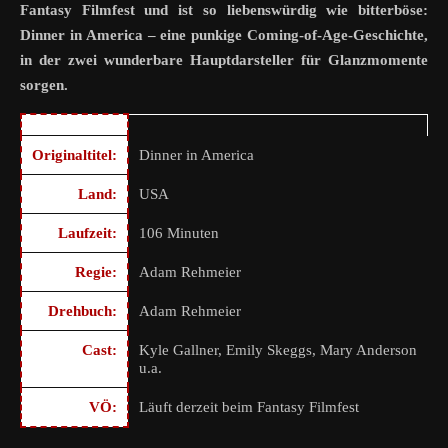
Fantasy Filmfest und ist so liebenswürdig wie bitterböse:
Dinner in America – eine punkige Coming-of-Age-Geschichte,
in der zwei wunderbare Hauptdarsteller für Glanzmomente
sorgen.
Originaltitel:
Dinner in America
Land:
USA
Laufzeit:
106 Minuten
Regie:
Adam Rehmeier
Drehbuch:
Adam Rehmeier
Cast:
Kyle Gallner, Emily Skeggs, Mary Anderson
u.a.
VÖ:
Läuft derzeit beim Fantasy Filmfest