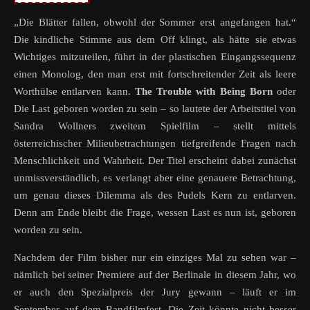
„Die Blätter fallen, obwohl der Sommer erst angefangen hat.“
Die kindliche Stimme aus dem Off klingt, als hätte sie etwas
Wichtiges mitzuteilen, führt in der plastischen Eingangssequenz
einen Monolog, den man erst mit fortschreitender Zeit als leere
Worthülse entlarven kann.
The Trouble with Being Born
oder
Die Last geboren worden zu sein – so lautete der Arbeitstitel von
Sandra Wollners zweitem Spielfilm – stellt mittels
österreichischer Milieubetrachtungen tiefgreifende Fragen nach
Menschlichkeit und Wahrheit. Der Titel erscheint dabei zunächst
unmissverständlich, es verlangt aber eine genauere Betrachtung,
um genau dieses Dilemma als des Pudels Kern zu entlarven.
Denn am Ende bleibt die Frage, wessen Last es nun ist, geboren
worden zu sein.
Nachdem der Film bisher nur ein einziges Mal zu sehen war –
nämlich bei seiner Premiere auf der Berlinale in diesem Jahr, wo
er auch den Spezialpreis der Jury gewann – läuft er im
September auf dem Randfilmfest. Die Zeit könnte nicht besser