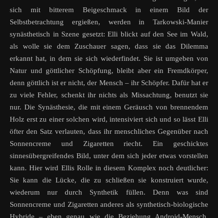
sich mit bitterem Beigeschmack in einem Bild der
Selbstbetrachtung ergießen, werden in Tarkowski-Manier
synästhetisch in Szene gesetzt: Elli blickt auf den See im Wald,
als wolle sie dem Zuschauer sagen, dass sie das Dilemma
erkannt hat, in dem sie sich wiederfindet. Sie ist umgeben von
Natur und göttlicher Schöpfung, bleibt aber ein Fremdkörper,
denn göttlich ist er nicht, der Mensch – ihr Schöpfer. Dafür hat er
zu viele Fehler, schenkt ihr nichts als Missachtung, benutzt sie
nur. Die Synästhesie, die mit einem Geräusch von brennendem
Holz erst zu einer solchen wird, intensiviert sich und so lässt Elli
öfter den Satz verlauten, dass ihr menschliches Gegenüber nach
Sonnencreme und Zigaretten riecht. Ein geschicktes
sinnesübergreifendes Bild, unter dem sich jeder etwas vorstellen
kann. Hier wird Ellis Rolle in diesem Komplex noch deutlicher:
Sie kann die Lücke, die zu schließen sie konstruiert wurde,
wiederum nur durch Synthetik füllen. Denn was sind
Sonnencreme und Zigaretten anderes als synthetisch-biologische
Hybride – eben genau wie die Beziehung Android-Mensch.