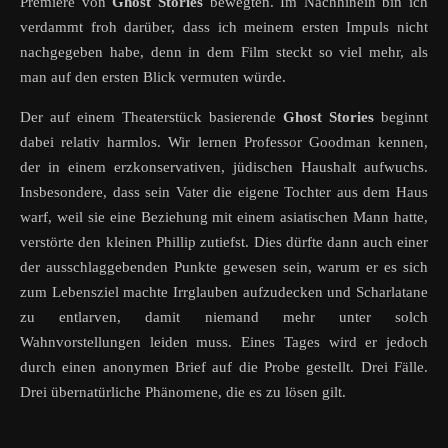
Premiere von
Ghost Stories
bewegten. Im Nachhinein bin ich
verdammt froh darüber, dass ich meinem ersten Impuls nicht
nachgegeben habe, denn in dem Film steckt so viel mehr, als
man auf den ersten Blick vermuten würde.
Der auf einem Theaterstück basierende
Ghost Stories
beginnt
dabei relativ harmlos. Wir lernen Professor Goodman kennen,
der in einem erzkonservativen, jüdischen Haushalt aufwuchs.
Insbesondere, dass sein Vater die eigene Tochter aus dem Haus
warf, weil sie eine Beziehung mit einem asiatischen Mann hatte,
verstörte den kleinen Phillip zutiefst. Dies dürfte dann auch einer
der ausschlaggebenden Punkte gewesen sein, warum er es sich
zum Lebensziel machte Irrglauben aufzudecken und Scharlatane
zu entlarven, damit niemand mehr unter solch
Wahnvorstellungen leiden muss. Eines Tages wird er jedoch
durch einen anonymen Brief auf die Probe gestellt. Drei Fälle.
Drei übernatürliche Phänomene, die es zu lösen gilt.