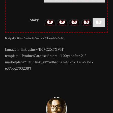
Story
Bildquelle: Ghost Stories © Concorde Filmverleih GmbH
[amazon_link asins=’B07C2X7XVH‘
template=’ProductCarousel‘ store=’100yeaofter-21′
marketplace=’DE‘ link_id=’ad6ac3a7-432b-11e8-b9b1-
e37552703238′]