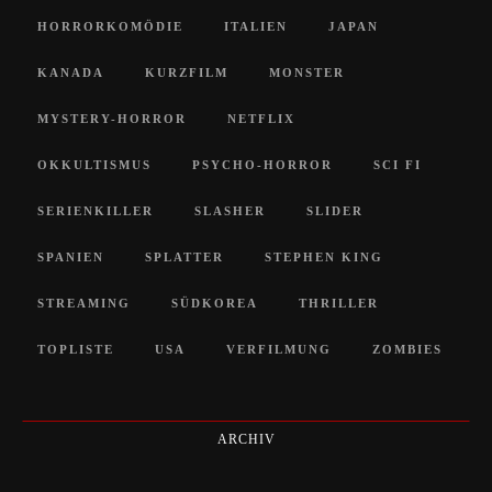
HORRORKOMÖDIE
ITALIEN
JAPAN
KANADA
KURZFILM
MONSTER
MYSTERY-HORROR
NETFLIX
OKKULTISMUS
PSYCHO-HORROR
SCI FI
SERIENKILLER
SLASHER
SLIDER
SPANIEN
SPLATTER
STEPHEN KING
STREAMING
SÜDKOREA
THRILLER
TOPLISTE
USA
VERFILMUNG
ZOMBIES
ARCHIV