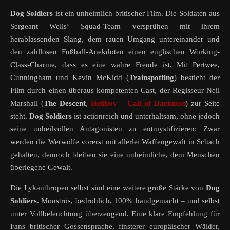
Dog Soldiers
ist ein unheimlich britischer Film. Die Soldaten aus
Sergeant Wells‘ Squad-Team versprühen mit ihrem
herablassenden Slang, dem rauen Umgang untereinander und
den zahllosen Fußball-Anekdoten einen englischen Working-
Class-Charme, dass es eine wahre Freude ist. Mit Pertwee,
Cunningham und Kevin McKidd (
Trainspotting
) besticht der
Film durch einen überaus kompetenten Cast, der Regisseur Neil
Marshall (
The Descent
,
Hellboy – Call of Darkness
) zur Seite
steht.
Dog Soldiers
ist actionreich und unterhaltsam, ohne jedoch
seine unheilvollen Antagonisten zu entmystifizieren: Zwar
werden die Werwölfe vorerst mit allerlei Waffengewalt in Schach
gehalten, dennoch bleiben sie eine unheimliche, dem Menschen
überlegene Gewalt.
Die Lykanthropen selbst sind eine weitere große Stärke von
Dog
Soldiers
. Monströs, bedrohlich, 100% handgemacht – und selbst
unter Vollbeleuchtung überzeugend. Eine klare Empfehlung für
Fans britischer Gossensprache, finsterer europäischer Wälder,