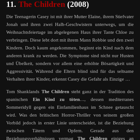
11.
The Children
(2008)
Die Teenagerin Casey ist mit ihrer Mutter Elaine, ihrem Stiefvater
Jonah und ihren zwei Halb-Geschwistern unterwegs, um die
Weihnachtsfeiertage im abgelegenen Haus ihrer Tante Chloe zu
verbringen. Diese lebt dort mit ihrem Mann Robbie und den zwei
Kindern. Doch kaum angekommen, beginnt ein Kind nach dem
anderen krank zu werden. Die Symptome sind nicht nur Husten
und Übelkeit, sondern vor allem eine erhöhte Bösartigkeit und
Aggressivität. Während die Eltern blind sind für das seltsame
Verhalten ihrer Kinder, erkennt Casey die Gefahr als Einzige …
Tom Shanklands
The Children
steht ganz in der Tradition des
spanischen
Ein Kind zu töten
…, dessen mediterranes
Sommeridyll gegen ein Einfamilienhaus im Schnee getauscht
wird. Was den britischen Horror-Thriller von seinem großen
Vorbild jedoch in erster Linie unterscheidet, ist die Beziehung
zwischen Tätern und Opfern. Gerade aus den
Beziehungsverhältnissen vermag
The Children
einiges an