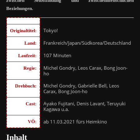
zwischen Selbstfindung und zwischenmenschlichen
Beziehungen.
Tokyo!
Originaltitel:
Frankreich/Japan/Südkorea/Deutschland
Land:
107 Minuten
Laufzeit:
Michel Gondry, Leos Carax, Bong Joon-
Regie:
ho
Michel Gondry, Gabrielle Bell, Leos
Drehbuch:
Carax, Bong Joon-ho
Ayako Fujitani, Denis Lavant, Teruyuki
Cast:
Kagawa u.a.
ab 11.03.2021 fürs Heimkino
VÖ:
Inhalt