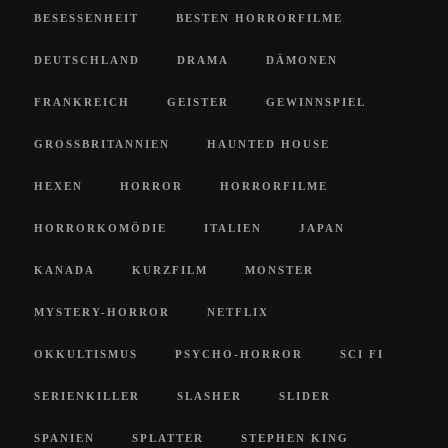
BESESSENHEIT
BESTEN HORRORFILME
DEUTSCHLAND
DRAMA
DÄMONEN
FRANKREICH
GEISTER
GEWINNSPIEL
GROSSBRITANNIEN
HAUNTED HOUSE
HEXEN
HORROR
HORRORFILME
HORRORKOMÖDIE
ITALIEN
JAPAN
KANADA
KURZFILM
MONSTER
MYSTERY-HORROR
NETFLIX
OKKULTISMUS
PSYCHO-HORROR
SCI FI
SERIENKILLER
SLASHER
SLIDER
SPANIEN
SPLATTER
STEPHEN KING