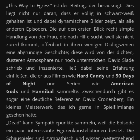
„This Way to Egress“ ist der Beitrag, der herausragt. Dies
liegt nicht nur daran, dass er völlig in schwarz-weiß
gehalten ist und dabei dynamischere Bilder zeigt, als alle
anderen Episoden. Die auf den ersten Blick recht simple
Handlung von der Frau, die nach Hilfe sucht, weil sie nicht
zurechtkommt, offenbart in ihren wenigen Dialogszenen
eine abgründige Geschichte; diese wird von der dichten,
düsteren Atmosphäre nur noch unterstrichen. David Slade
schrieb und inszenierte, ließ dabei seine Erfahrung
einfließen, die er aus Filmen wie
Hard Candy
und
30 Days
of Night
und Serien wie
American
Gods
und
Hannibal
sammelte. Zwischendurch gibt es
sogar eine deutliche Referenz an David Cronenberg. Ein
kleines Meisterwerk, das ich gerne in Spielfilmlänge
gesehen hätte.
„Dead“ kann Sympathiepunkte sammeln, weil die Episode
ein paar interessante Figurenkonstellationen besitzt. Die
Schauspieler sind sympathisch und wissen weitestgehend