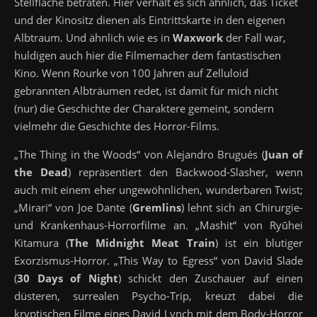
Stellfläche betraten. Hier verhält es sich ähnlich, das Ticket
und der Kinositz dienen als Eintrittskarte in den eigenen
Albtraum. Und ähnlich wie es in
Waxwork
der Fall war,
huldigen auch hier die Filmemacher dem fantastischen
Kino. Wenn Rourke von 100 Jahren auf Zelluloid
gebrannten Albträumen redet, ist damit für mich nicht
(nur) die Geschichte der Charaktere gemeint, sondern
vielmehr die Geschichte des Horror-Films.
„The Thing in the Woods“ von Alejandro Brugués (
Juan of
the Dead
) repräsentiert den Backwood-Slasher, wenn
auch mit einem eher ungewöhnlichen, wunderbaren Twist;
„Mirari“ von Joe Dante (
Gremlins
) lehnt sich an Chirurgie-
und Krankenhaus-Horrorfilme an. „Mashit“ von Ryūhei
Kitamura (
The Midnight Meat Train
) ist ein blutiger
Exorzismus-Horror. „This Way to Egress“ von David Slade
(
30 Days of Night
) schickt den Zuschauer auf einen
düsteren, surrealen Psycho-Trip, kreuzt dabei die
kryptischen Filme eines David Lynch mit dem Body-Horror