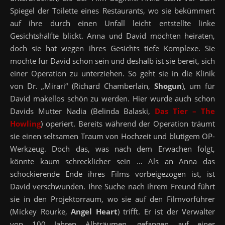
Spiegel der Toilette eines Restaurants, wo sie bekümmert
auf ihre durch einen Unfall leicht entstellte linke
Gesichtshälfte blickt. Anna und David möchten heiraten,
doch sie hat wegen ihres Gesichts tiefe Komplexe. Sie
möchte für David schön sein und deshalb ist sie bereit, sich
einer Operation zu unterziehen. So geht sie in die Klinik
von Dr. „Mirari“ (Richard Chamberlain,
Shogun
), um für
David makellos schön zu werden. Hier wurde auch schon
Davids Mutter Nadia (Belinda Balaski,
Das Tier – The
Howling
) operiert. Bereits während der Operation träumt
sie einen seltsamen Traum von Hochzeit und blutigem OP-
Werkzeug. Doch das, was nach dem Erwachen folgt,
könnte kaum schrecklicher sein … Als an Anna das
schockierende Ende ihres Films vorbeigezogen ist, ist
David verschwunden. Ihre Suche nach ihrem Freund führt
sie in den Projektorraum, wo sie auf den Filmvorführer
(Mickey Rourke,
Angel Heart
) trifft. Er ist der Verwalter
von 100 Jahren Albträumen, gefangen auf einer