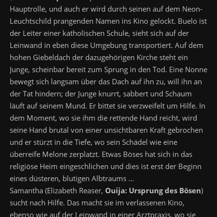
Hauptrolle, und auch er wird durch seinen auf dem Neon-
Leuchtschild prangenden Namen ins Kino gelockt. Buelo ist
der Leiter einer katholischen Schule, sieht sich auf der
Leinwand in eben diese Umgebung transportiert. Auf dem
hohen Giebeldach der dazugehörigen Kirche steht ein
Junge, scheinbar bereit zum Sprung in den Tod. Eine Nonne
bewegt sich langsam über das Dach auf ihn zu, will ihn an
der Tat hindern; der Junge knurrt, sabbert und Schaum
läuft auf seinem Mund. Er bittet sie verzweifelt um Hilfe. In
dem Moment, wo sie ihm die rettende Hand reicht, wird
seine Hand brutal von einer unsichtbaren Kraft gebrochen
und er stürzt in die Tiefe, wo sein Schädel wie eine
überreife Melone zerplatzt. Etwas Böses hat sich in das
religiöse Heim eingeschlichen und dies ist erst der Beginn
eines düsteren, blutigen Albtraums …
Samantha (Elizabeth Reaser,
Ouija: Ursprung des Bösen
)
sucht nach Hilfe. Das macht sie im verlassenen Kino,
ebenso wie auf der Leinwand in einer Arztpraxis, wo sie