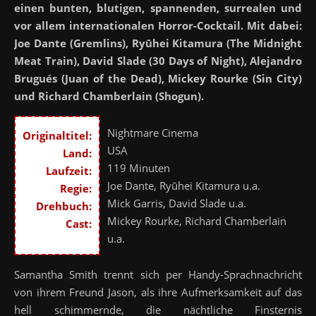
einen bunten, blutigen, spannenden, surrealen und
vor allem internationalen Horror-Cocktail. Mit dabei:
Joe Dante (Gremlins), Ryūhei Kitamura (The Midnight
Meat Train), David Slade (30 Days of Night), Alejandro
Brugués (Juan of the Dead), Mickey Rourke (Sin City)
und Richard Chamberlain (Shogun).
Nightmare Cinema
Originaltitel:
USA
Land:
119 Minuten
Laufzeit:
Joe Dante, Ryūhei Kitamura u.a.
Regie:
Mick Garris, David Slade u.a.
Drehbuch:
Mickey Rourke, Richard Chamberlain
Cast:
u.a.
Samantha Smith trennt sich per Handy-Sprachnachricht
von ihrem Freund Jason, als ihre Aufmerksamkeit auf das
hell schimmernde, die nächtliche Finsternis