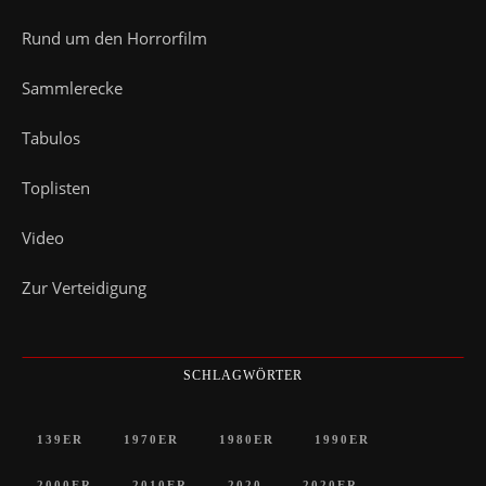
Rund um den Horrorfilm
Sammlerecke
Tabulos
Toplisten
Video
Zur Verteidigung
SCHLAGWÖRTER
139ER
1970ER
1980ER
1990ER
2000ER
2010ER
2020
2020ER