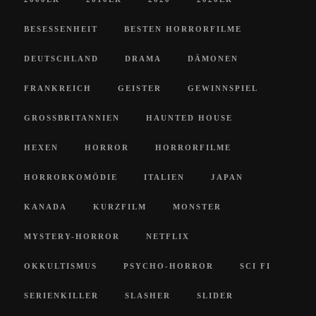
BESESSENHEIT
BESTEN HORRORFILME
DEUTSCHLAND
DRAMA
DÄMONEN
FRANKREICH
GEISTER
GEWINNSPIEL
GROSSBRITANNIEN
HAUNTED HOUSE
HEXEN
HORROR
HORRORFILME
HORRORKOMÖDIE
ITALIEN
JAPAN
KANADA
KURZFILM
MONSTER
MYSTERY-HORROR
NETFLIX
OKKULTISMUS
PSYCHO-HORROR
SCI FI
SERIENKILLER
SLASHER
SLIDER