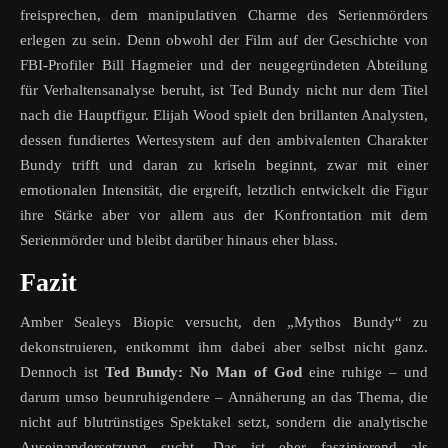
freisprechen, dem manipulativen Charme des Serienmörders
erlegen zu sein. Denn obwohl der Film auf der Geschichte von
FBI-Profiler Bill Hagmeier und der neugegründeten Abteilung
für Verhaltensanalyse beruht, ist Ted Bundy nicht nur dem Titel
nach die Hauptfigur. Elijah Wood spielt den brillanten Analysten,
dessen fundiertes Wertesystem auf den ambivalenten Charakter
Bundy trifft und daran zu kriseln beginnt, zwar mit einer
emotionalen Intensität, die ergreift, letztlich entwickelt die Figur
ihre Stärke aber vor allem aus der Konfrontation mit dem
Serienmörder und bleibt darüber hinaus eher blass.
Fazit
Amber Sealeys Biopic versucht, den „Mythos Bundy“ zu
dekonstruieren, entkommt ihm dabei aber selbst nicht ganz.
Dennoch ist
Ted Bundy: No Man of God
eine ruhige – und
darum umso beunruhigendere – Annäherung an das Thema, die
nicht auf blutrünstiges Spektakel setzt, sondern die analytische
Auseinandersetzung sucht. Das ist eher faszinierend als