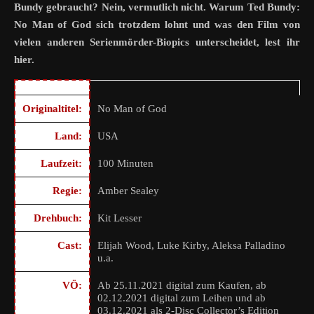
Bundy gebraucht? Nein, vermutlich nicht. Warum Ted Bundy:
No Man of God sich trotzdem lohnt und was den Film von
vielen anderen Serienmörder-Biopics unterscheidet, lest ihr
hier.
Originaltitel:
No Man of God
Land:
USA
Laufzeit:
100 Minuten
Regie:
Amber Sealey
Drehbuch:
Kit Lesser
Cast:
Elijah Wood, Luke Kirby, Aleksa Palladino
u.a.
VÖ:
Ab 25.11.2021 digital zum Kaufen, ab
02.12.2021 digital zum Leihen und ab
03.12.2021 als 2-Disc Collector’s Edition