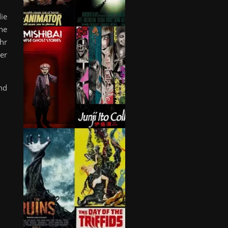
ie
he
hr
er
nd