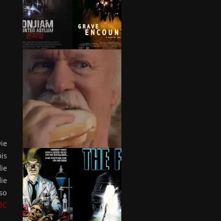
ie
is
ie
ie
so
BC