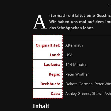
6.
A
ftermath entfaltet eine Gesch
Wir haben uns mal auf dem Im
das Schnäppchen lohnt.
Originaltitel:
Aftermath
Land:
USA
Laufzeit:
114 Minuten
Regie:
Peter Winther
Drehbuch:
Dakota Gorman, Peter Win
Cast:
Ashley Greene, Shawn Ashm
Inhalt