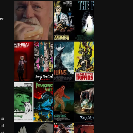
der
ein
ind