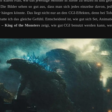
en klaren Plan, wie das jeweilige Monster in Szene zu setzen ist und ge
 Die Bilder sehen so gut aus, dass man sich jedes einzelne davon, je
hängen könnte. Das liegt nicht nur an den CGI-Effekten, denn bei To
tte ich das gleiche Gefühl. Entscheidend ist, wie gut sich Set, Animat
I – King of the Monsters
zeigt, wie gut CGI benutzt werden kann, w