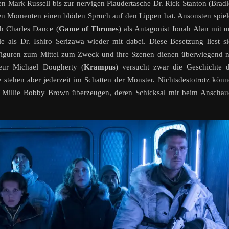
n Mark Russell bis zur nervigen Plaudertasche Dr. Rick Stanton (Brad
sten Momenten einen blöden Spruch auf den Lippen hat. Ansonsten spie
h Charles Dance (
Game of Thrones
) als Antagonist Jonah Alan mit 
lle als Dr. Ishiro Serizawa wieder mit dabei. Diese Besetzung liest s
Figuren zum Mittel zum Zweck und ihre Szenen dienen überwiegend 
seur Michael Dougherty (
Krampus
) versucht zwar die Geschichte 
e stehen aber jederzeit im Schatten der Monster. Nichtsdestotrotz kön
r Millie Bobby Brown überzeugen, deren Schicksal mir beim Anscha