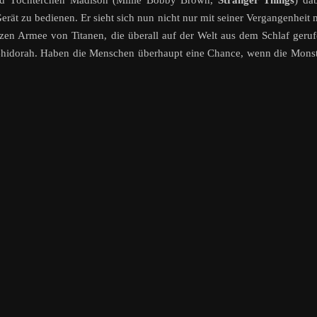
nd Töchterchen Madison (Millie Bobby Brown,
Stranger Things
) da
Gerät zu bedienen. Er sieht sich nun nicht nur mit seiner Vergangenheit 
nzen Armee von Titanen, die überall auf der Welt aus dem Schlaf geru
Ghidorah. Haben die Menschen überhaupt eine Chance, wenn die Mons