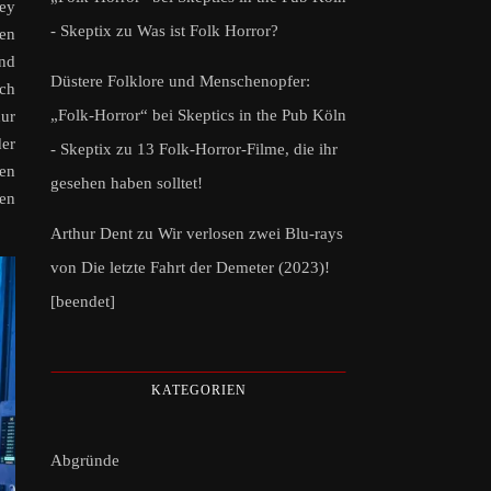
ley
- Skeptix
zu
Was ist Folk Horror?
len
und
Düstere Folklore und Menschenopfer:
ich
„Folk-Horror“ bei Skeptics in the Pub Köln
nur
der
- Skeptix
zu
13 Folk-Horror-Filme, die ihr
nen
gesehen haben solltet!
uen
Arthur Dent
zu
Wir verlosen zwei Blu-rays
von Die letzte Fahrt der Demeter (2023)!
[beendet]
KATEGORIEN
Abgründe