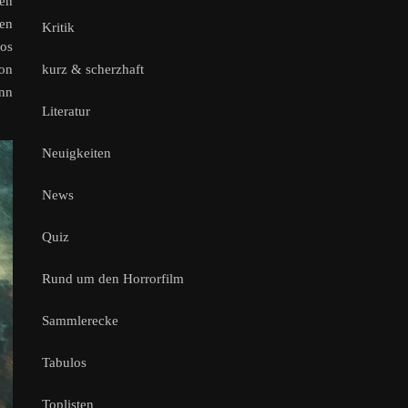
ben
den
Kritik
hos
kurz & scherzhaft
ion
enn
Literatur
Neuigkeiten
News
Quiz
Rund um den Horrorfilm
Sammlerecke
Tabulos
Toplisten