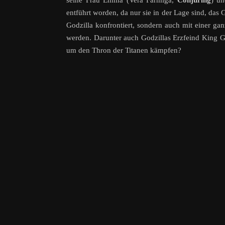
seine Frau Emma (Vera Farmiga,
Conjuring
) u
entführt worden, da nur sie in der Lage sind, das 
Godzilla konfrontiert, sondern auch mit einer ga
werden. Darunter auch Godzillas Erzfeind King 
um den Thron der Titanen kämpfen?