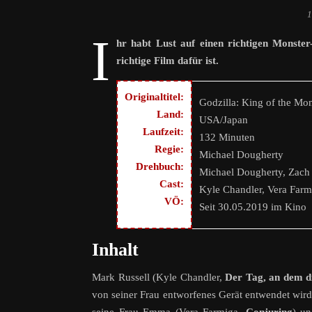
1
I
hr habt Lust auf einen richtigen Monster
richtige Film dafür ist.
Originaltitel:
Godzilla: King of the Mon
Land:
USA/Japan
Laufzeit:
132 Minuten
Regie:
Michael Dougherty
Drehbuch:
Michael Dougherty, Zach 
Cast:
Kyle Chandler, Vera Farm
VÖ:
Seit 30.05.2019 im Kino
Inhalt
Mark Russell (Kyle Chandler,
Der Tag, an dem di
von seiner Frau entworfenes Gerät entwendet wird