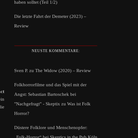
haben solltet (Teil 1/2)
Die letzte Fahrt der Demeter (2023) –
Review
NEUSTE KOMMENTARE:
Sven P.
zu
The Widow (2020) – Review
Folkhorrorfilme und das Spiel mit der
ct
Angst: Sebastian Bartoschek bei
ein
"Nachgefragt" - Skeptix
zu
Was ist Folk
die
Horror?
Düstere Folklore und Menschenopfer:
„Folk-Horror“ bei Skeptics in the Pub Köln