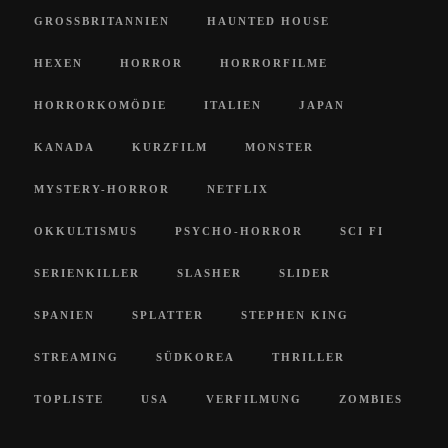
GROSSBRITANNIEN
HAUNTED HOUSE
HEXEN
HORROR
HORRORFILME
HORRORKOMÖDIE
ITALIEN
JAPAN
KANADA
KURZFILM
MONSTER
MYSTERY-HORROR
NETFLIX
OKKULTISMUS
PSYCHO-HORROR
SCI FI
SERIENKILLER
SLASHER
SLIDER
SPANIEN
SPLATTER
STEPHEN KING
STREAMING
SÜDKOREA
THRILLER
TOPLISTE
USA
VERFILMUNG
ZOMBIES