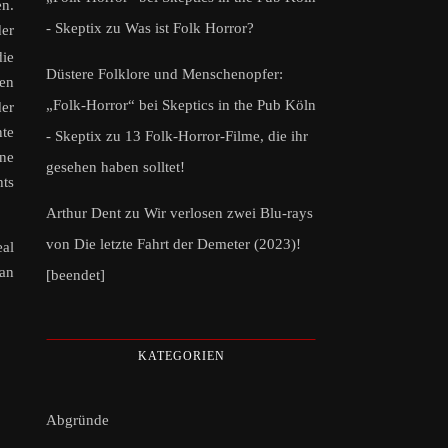
en.
- Skeptix
zu
Was ist Folk Horror?
der
die
Düstere Folklore und Menschenopfer:
den
„Folk-Horror“ bei Skeptics in the Pub Köln
er
te
- Skeptix
zu
13 Folk-Horror-Filme, die ihr
ine
gesehen haben solltet!
ts
Arthur Dent
zu
Wir verlosen zwei Blu-rays
von Die letzte Fahrt der Demeter (2023)!
eal
 an
[beendet]
KATEGORIEN
Abgründe