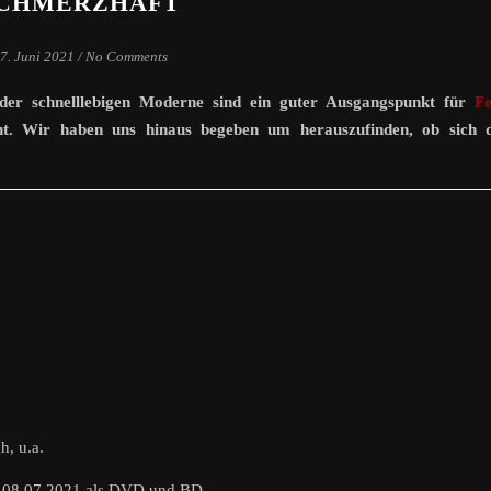
CHMERZHAFT
7. Juni 2021
/
No Comments
 der schnelllebigen Moderne sind ein guter Ausgangspunkt für
Fo
ht. Wir haben uns hinaus begeben um herauszufinden, ob sich d
h, u.a.
b 08.07.2021 als DVD und BD