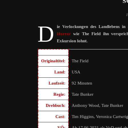
S
1
D
ie Verlockungen des Landlebens in
Horror
wie The Field ihn verspric
Exkursion lohnt.
Originaltitel:
The Field
Land:
USA
Laufzeit:
92 Minuten
Regie:
Tate Bunker
Drehbuch:
Anthony Wood, Tate Bunker
Cast:
Tim Higgins, Veronica Cartwrig
VÖ:
Ab 17.06.2021 als VoD und a