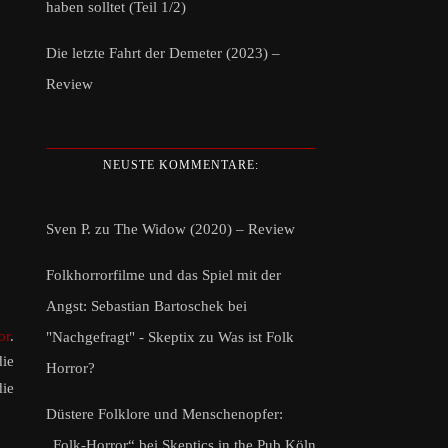
haben solltet (Teil 1/2)
Die letzte Fahrt der Demeter (2023) –
Review
NEUSTE KOMMENTARE:
Sven P.
zu
The Widow (2020) – Review
Folkhorrorfilme und das Spiel mit der
Angst: Sebastian Bartoschek bei
or
.
"Nachgefragt" - Skeptix
zu
Was ist Folk
die
Horror?
ie
Düstere Folklore und Menschenopfer:
„Folk-Horror“ bei Skeptics in the Pub Köln