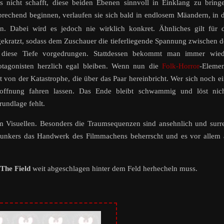
s nicht schafft, diese beiden Ebenen sinnvoll in Einklang zu bring
prechend beginnen, verlaufen sie sich bald in endlosem Mäandern, in 
. Dabei wird es jedoch nie wirklich konkret. Ähnliches gilt für 
gekratzt, sodass dem Zuschauer die tieferliegende Spannung zwischen 
 diese Tiefe vorgedrungen. Stattdessen bekommt man immer wied
otagonisten herzlich egal bleiben. Wenn nun die
Folk-Horror
-Elemen
 von der Katastrophe, die über das Paar hereinbricht. Wer sich noch e
 Hoffnung fahren lassen. Das Ende bleibt schwammig und löst nich
rundlage fehlt.
 im Visuellen. Besonders die Traumsequenzen sind ansehnlich und surr
 Bunkers das Handwerk des Filmmachens beherrscht und es vor allem
The Field
weit abgeschlagen hinter dem Feld herhecheln muss.