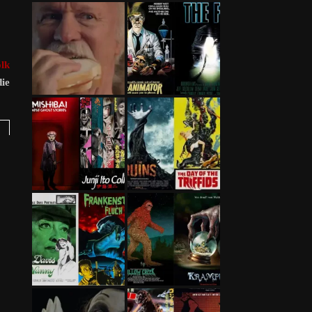
lk
ie