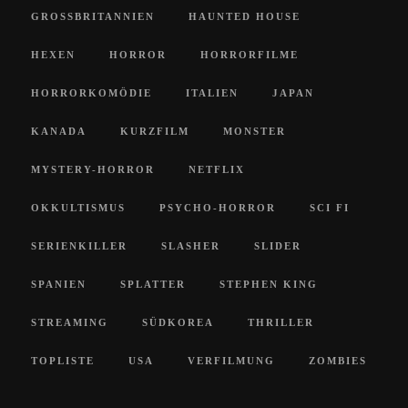
GROSSBRITANNIEN
HAUNTED HOUSE
HEXEN
HORROR
HORRORFILME
HORRORKOMÖDIE
ITALIEN
JAPAN
KANADA
KURZFILM
MONSTER
MYSTERY-HORROR
NETFLIX
OKKULTISMUS
PSYCHO-HORROR
SCI FI
SERIENKILLER
SLASHER
SLIDER
SPANIEN
SPLATTER
STEPHEN KING
STREAMING
SÜDKOREA
THRILLER
TOPLISTE
USA
VERFILMUNG
ZOMBIES