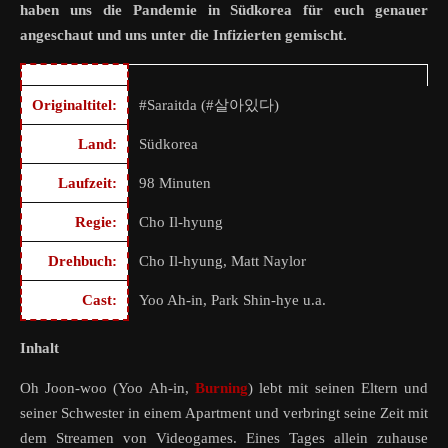
haben uns die Pandemie in Südkorea für euch genauer
angeschaut und uns unter die Infizierten gemischt.
Originaltitel:
#Saraitda (#
살아있다
)
Land:
Südkorea
Laufzeit:
98 Minuten
Regie:
Cho Il-hyung
Drehbuch:
Cho Il-hyung, Matt Naylor
Cast:
Yoo Ah-in, Park Shin-hye u.a.
Inhalt
Oh Joon-woo (Yoo Ah-in,
Burning
) lebt mit seinen Eltern und
seiner Schwester in einem Apartment und verbringt seine Zeit mit
dem Streamen von Videogames. Eines Tages allein zuhause