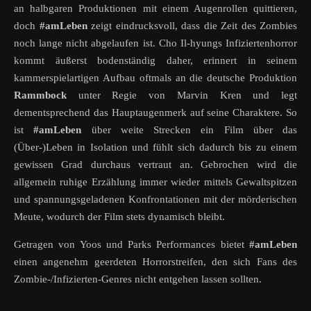
an halbgaren Produktionen mit einem Augenrollen quittieren,
doch
#amLeben
zeigt eindrucksvoll, dass die Zeit des Zombies
noch lange nicht abgelaufen ist. Cho Il-hyungs Infiziertenhorror
kommt äußerst bodenständig daher, erinnert in seinem
kammerspielartigen Aufbau oftmals an die deutsche Produktion
Rammbock
unter Regie von Marvin Kren und legt
dementsprechend das Hauptaugenmerk auf seine Charaktere. So
ist
#amLeben
über weite Strecken ein Film über das
(Über-)Leben in Isolation und fühlt sich dadurch bis zu einem
gewissen Grad durchaus vertraut an. Gebrochen wird die
allgemein ruhige Erzählung immer wieder mittels Gewaltspitzen
und spannungsgeladenen Konfrontationen mit der mörderischen
Meute, wodurch der Film stets dynamisch bleibt.
Getragen von Yoos und Parks Performances bietet
#amLeben
einen angenehm geerdeten Horrorstreifen, den sich Fans des
Zombie-/Infizierten-Genres nicht entgehen lassen sollten.