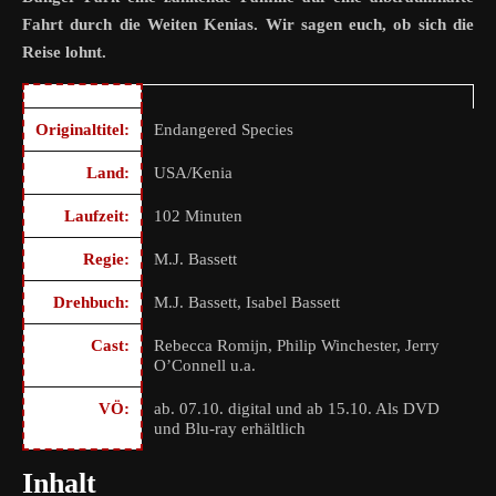
Fahrt durch die Weiten Kenias. Wir sagen euch, ob sich die
Reise lohnt.
Originaltitel:
Endangered Species
Land:
USA/Kenia
Laufzeit:
102 Minuten
Regie:
M.J. Bassett
Drehbuch:
M.J. Bassett, Isabel Bassett
Cast:
Rebecca Romijn, Philip Winchester, Jerry
O’Connell u.a.
VÖ:
ab. 07.10. digital und ab 15.10. Als DVD
und Blu-ray erhältlich
Inhalt