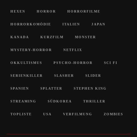
HEXEN
HORROR
HORRORFILME
HORRORKOMÖDIE
ITALIEN
JAPAN
KANADA
KURZFILM
MONSTER
MYSTERY-HORROR
NETFLIX
OKKULTISMUS
PSYCHO-HORROR
SCI FI
SERIENKILLER
SLASHER
SLIDER
SPANIEN
SPLATTER
STEPHEN KING
STREAMING
SÜDKOREA
THRILLER
TOPLISTE
USA
VERFILMUNG
ZOMBIES