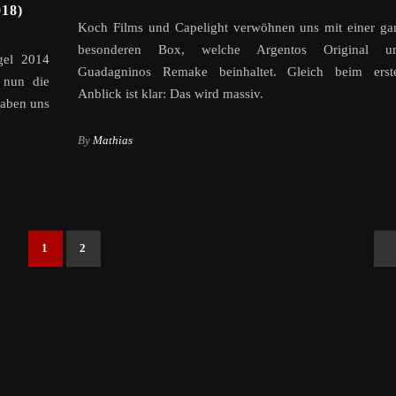
18)
Koch Films und Capelight verwöhnen uns mit einer ga
besonderen Box, welche Argentos Original u
gel 2014
Guadagninos Remake beinhaltet. Gleich beim erst
t nun die
Anblick ist klar: Das wird massiv.
haben uns
By
Mathias
1
2