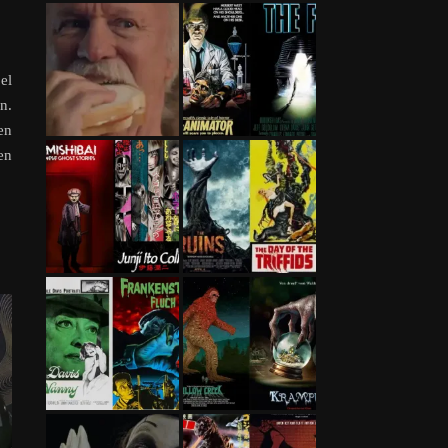
el
n.
en
en