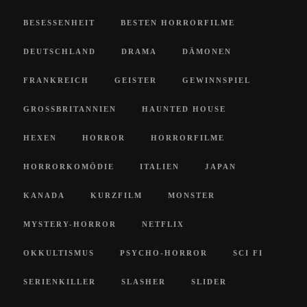
BESESSENHEIT
BESTEN HORRORFILME
DEUTSCHLAND
DRAMA
DÄMONEN
FRANKREICH
GEISTER
GEWINNSPIEL
GROSSBRITANNIEN
HAUNTED HOUSE
HEXEN
HORROR
HORRORFILME
HORRORKOMÖDIE
ITALIEN
JAPAN
KANADA
KURZFILM
MONSTER
MYSTERY-HORROR
NETFLIX
OKKULTISMUS
PSYCHO-HORROR
SCI FI
SERIENKILLER
SLASHER
SLIDER