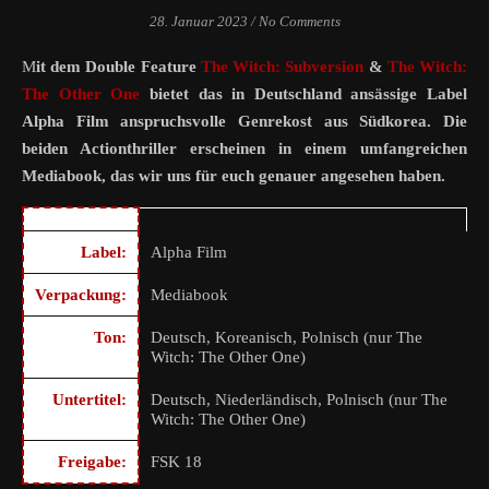
28. Januar 2023
/
No Comments
Mit dem Double Feature
The Witch: Subversion
&
The Witch:
The Other One
bietet das in Deutschland ansässige Label
Alpha Film anspruchsvolle Genrekost aus Südkorea. Die
beiden Actionthriller erscheinen in einem umfangreichen
Mediabook, das wir uns für euch genauer angesehen haben.
Label:
Alpha Film
Verpackung:
Mediabook
Ton:
Deutsch, Koreanisch, Polnisch (nur The
Witch: The Other One)
Untertitel:
Deutsch, Niederländisch, Polnisch (nur The
Witch: The Other One)
Freigabe:
FSK 18