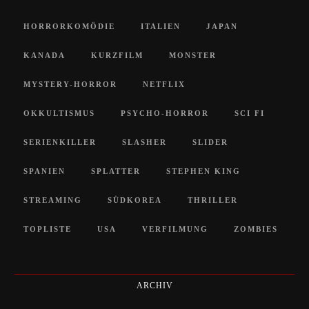
HORRORKOMÖDIE
ITALIEN
JAPAN
KANADA
KURZFILM
MONSTER
MYSTERY-HORROR
NETFLIX
OKKULTISMUS
PSYCHO-HORROR
SCI FI
SERIENKILLER
SLASHER
SLIDER
SPANIEN
SPLATTER
STEPHEN KING
STREAMING
SÜDKOREA
THRILLER
TOPLISTE
USA
VERFILMUNG
ZOMBIES
ARCHIV