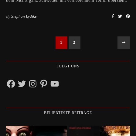
dem Nichts ganz Schweden mit verheerendem Terror überzieht.
By
Stephan Lydike
1
2
FOLGT UNS
Facebook
Twitter
Instagram
Pinterest
YouTube
BELIEBTESTE BEITRÄGE