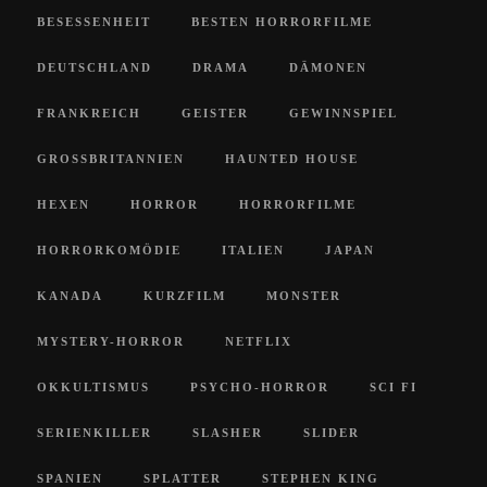
BESESSENHEIT
BESTEN HORRORFILME
DEUTSCHLAND
DRAMA
DÄMONEN
FRANKREICH
GEISTER
GEWINNSPIEL
GROSSBRITANNIEN
HAUNTED HOUSE
HEXEN
HORROR
HORRORFILME
HORRORKOMÖDIE
ITALIEN
JAPAN
KANADA
KURZFILM
MONSTER
MYSTERY-HORROR
NETFLIX
OKKULTISMUS
PSYCHO-HORROR
SCI FI
SERIENKILLER
SLASHER
SLIDER
SPANIEN
SPLATTER
STEPHEN KING