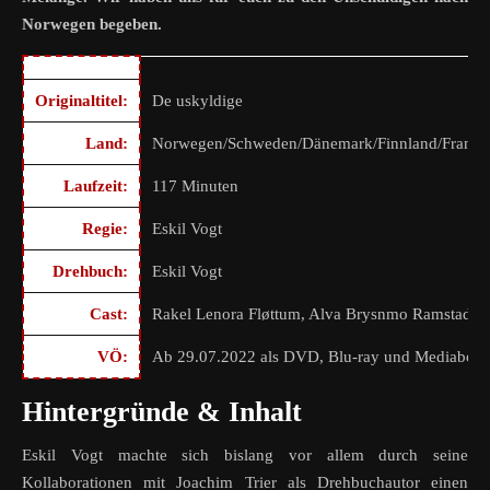
Norwegen begeben.
Originaltitel:
De uskyldige
Land:
Norwegen/Schweden/Dänemark/Finnland/Frankre
Laufzeit:
117 Minuten
Regie:
Eskil Vogt
Drehbuch:
Eskil Vogt
Cast:
Rakel Lenora Fløttum, Alva Brysnmo Ramstad, S
VÖ:
Ab 29.07.2022 als DVD, Blu-ray und Mediaboo
Hintergründe & Inhalt
Eskil Vogt machte sich bislang vor allem durch seine
Kollaborationen mit Joachim Trier als Drehbuchautor einen