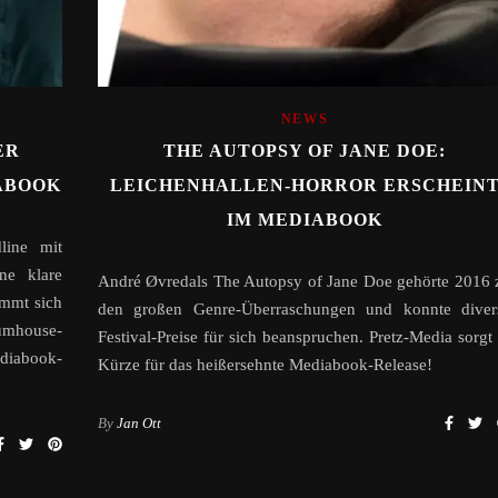
NEWS
ER
THE AUTOPSY OF JANE DOE:
ABOOK
LEICHENHALLEN-HORROR ERSCHEIN
IM MEDIABOOK
line mit
ne klare
André Øvredals The Autopsy of Jane Doe gehörte 2016 
immt sich
den großen Genre-Überraschungen und konnte diver
umhouse-
Festival-Preise für sich beanspruchen. Pretz-Media sorgt 
ediabook-
Kürze für das heißersehnte Mediabook-Release!
By
Jan Ott