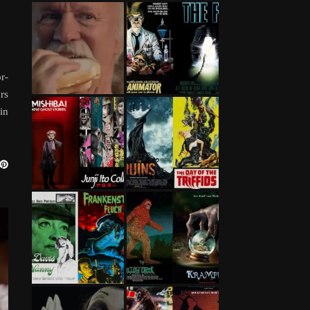
r-
rs
in