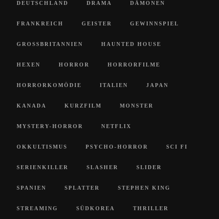
DEUTSCHLAND
DRAMA
DÄMONEN
FRANKREICH
GEISTER
GEWINNSPIEL
GROSSBRITANNIEN
HAUNTED HOUSE
HEXEN
HORROR
HORRORFILME
HORRORKOMÖDIE
ITALIEN
JAPAN
KANADA
KURZFILM
MONSTER
MYSTERY-HORROR
NETFLIX
OKKULTISMUS
PSYCHO-HORROR
SCI FI
SERIENKILLER
SLASHER
SLIDER
SPANIEN
SPLATTER
STEPHEN KING
STREAMING
SÜDKOREA
THRILLER