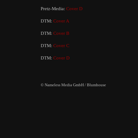
Pretz-Media:
Cover D
DTM:
Cover A
DTM:
Cover B
DTM:
Cover C
DTM:
Cover D
© Nameless Media GmbH / Blumhouse