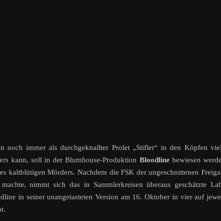
en noch immer als durchgeknallter Prolet „Stifler“ in den Köpfen vie
ders kann, soll in der Blumhouse-Produktion
Bloodline
bewiesen werde
eines kaltblütigen Mörders. Nachdem die FSK der ungeschnittenen Freig
g machte, nimmt sich das in Sammlerkreisen überaus geschätzte La
line in seiner unangetasteten Version am 16. Oktober in vier auf jewe
t.