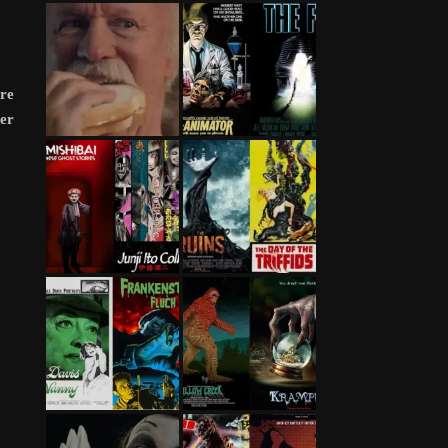
re
er