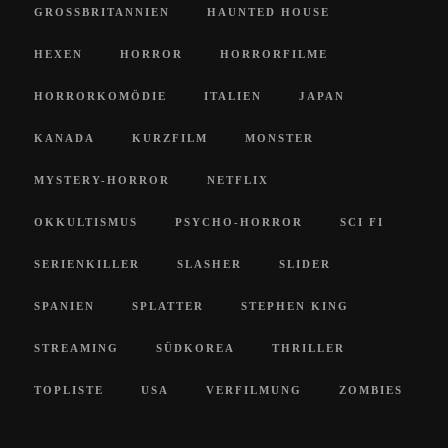
GROSSBRITANNIEN
HAUNTED HOUSE
HEXEN
HORROR
HORRORFILME
HORRORKOMÖDIE
ITALIEN
JAPAN
KANADA
KURZFILM
MONSTER
MYSTERY-HORROR
NETFLIX
OKKULTISMUS
PSYCHO-HORROR
SCI FI
SERIENKILLER
SLASHER
SLIDER
SPANIEN
SPLATTER
STEPHEN KING
STREAMING
SÜDKOREA
THRILLER
TOPLISTE
USA
VERFILMUNG
ZOMBIES