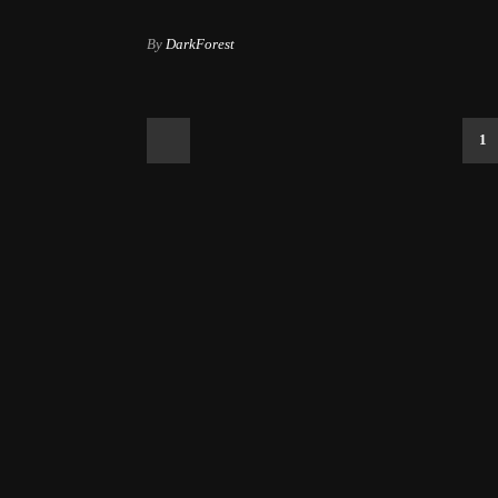
By
DarkForest
1