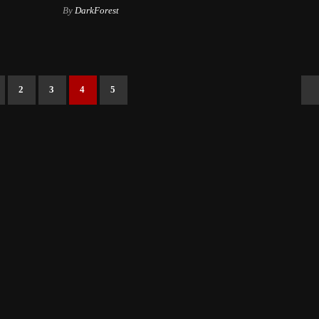
By
DarkForest
2
3
4
5