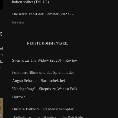
haben solltet (Teil 1/2)
Die letzte Fahrt der Demeter (2023) –
Review
)
NEUSTE KOMMENTARE:
nd
us
Sven P.
zu
The Widow (2020) – Review
k,
.
Folkhorrorfilme und das Spiel mit der
Angst: Sebastian Bartoschek bei
"Nachgefragt" - Skeptix
zu
Was ist Folk
Horror?
Düstere Folklore und Menschenopfer:
„Folk-Horror“ bei Skeptics in the Pub Köln