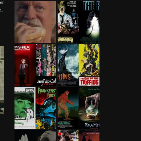
er
n.