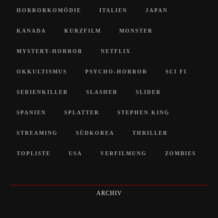
HORRORKOMÖDIE
ITALIEN
JAPAN
KANADA
KURZFILM
MONSTER
MYSTERY-HORROR
NETFLIX
OKKULTISMUS
PSYCHO-HORROR
SCI FI
SERIENKILLER
SLASHER
SLIDER
SPANIEN
SPLATTER
STEPHEN KING
STREAMING
SÜDKOREA
THRILLER
TOPLISTE
USA
VERFILMUNG
ZOMBIES
ARCHIV