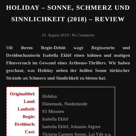
HOLIDAY – SONNE, SCHMERZ UND
SINNLICHKEIT (2018) – REVIEW
10. August 2019
/
No Comments
Mit ihrem Regie-Debüt wagt Regisseurin und
Drehbuchautorin Isabella Eklöf einen kühnen und mutigen
Filmversuch im Gewand eines Arthouse-Thrillers. Wir haben
geschaut, was Holiday neben der heißen Sonne türkischer
Strände an Schmerz und Sinnlichkeit zu bieten hat.
Originaltitel:
Holiday
Land:
Dänemark, Niederlande
Laufzeit:
93 Minuten
Regie:
Isabella Eklöf
Drehbuch:
Isabella Eklöf, Johanne Algren
Cast:
Victoria Carmen Sonne, Lai Yde u.a.