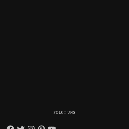
FOLGT UNS
Facebook
Twitter
Instagram
Pinterest
YouTube