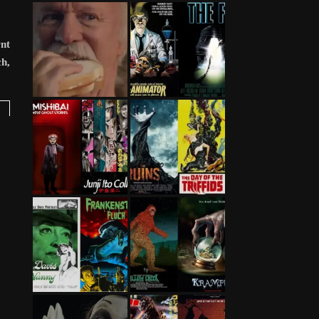
rnt
ch,