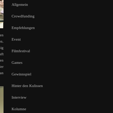
Allgemein
Crowdfunding
Empfehlungen
ten
Event
en.
hig
Filmfestival
aft
en
Games
der
 an
Gewinnspiel
Hinter den Kulissen
Interview
Kolumne