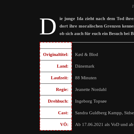
1
D
ie junge Ida zieht nach dem Tod ihrer
dort ihre moralischen Grenzen kennen
ob sich auch für euch ein Besuch bei B
Originaltitel:
Kød & Blod
Land:
Dänemark
Laufzeit:
88 Minuten
Regie:
Jeanette Nordahl
Drehbuch:
Ingeborg Topsøe
Cast:
Sandra Guldberg Kampp, Sidse 
VÖ:
Ab 17.06.2021 als VoD und ab