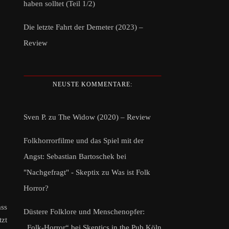
haben solltet (Teil 1/2)
Die letzte Fahrt der Demeter (2023) –
Review
NEUSTE KOMMENTARE:
Sven P.
zu
The Widow (2020) – Review
Folkhorrorfilme und das Spiel mit der
Angst: Sebastian Bartoschek bei
"Nachgefragt" - Skeptix
zu
Was ist Folk
Horror?
ss
Düstere Folklore und Menschenopfer:
tzt
„Folk-Horror“ bei Skeptics in the Pub Köln