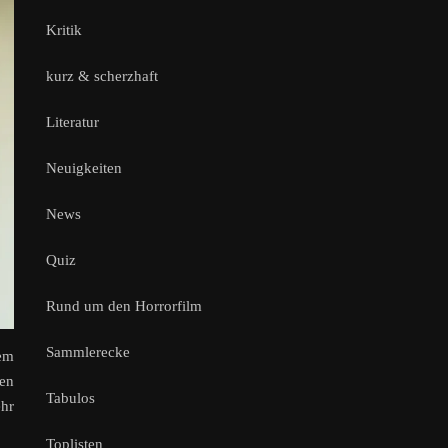
Kritik
kurz & scherzhaft
Literatur
Neuigkeiten
News
Quiz
Rund um den Horrorfilm
Sammlerecke
em
len
Tabulos
ehr
Toplisten