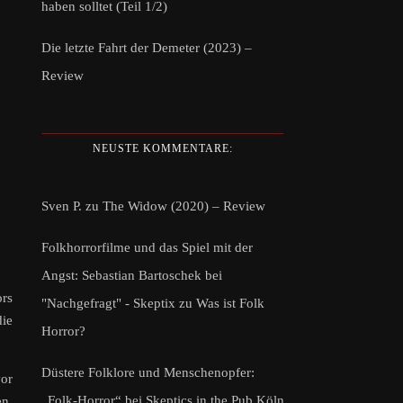
haben solltet (Teil 1/2)
Die letzte Fahrt der Demeter (2023) –
Review
NEUSTE KOMMENTARE:
Sven P.
zu
The Widow (2020) – Review
Folkhorrorfilme und das Spiel mit der
Angst: Sebastian Bartoschek bei
rs
"Nachgefragt" - Skeptix
zu
Was ist Folk
die
Horror?
Düstere Folklore und Menschenopfer:
vor
„Folk-Horror“ bei Skeptics in the Pub Köln
en.