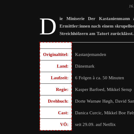
16
D
ie Miniserie Der Kastanienmann z
Ermittler:innen nach einem skrupello
Streichhölzern am Tatort zurücklässt. 
Originaltitel:
Kastanjemanden
Land:
Dänemark
Laufzeit:
6 Folgen à ca. 50 Minuten
Regie:
Kasper Barfoed, Mikkel Serup
Drehbuch:
Dorte Warnøe Høgh, David Sandr
Cast:
Danica Curcic, Mikkel Boe Føl
VÖ:
seit 29.09. auf Netflix