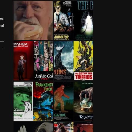
er
und