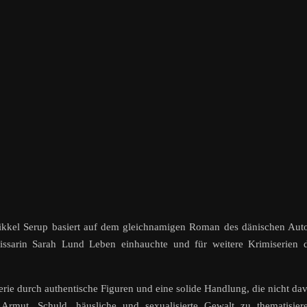
kel Serup basiert auf dem gleichnamigen Roman des dänischen Auto
missarin Sarah Lund Leben einhauchte und für weitere Krimiserien 
ie durch authentische Figuren und eine solide Handlung, die nicht da
 Armut, Schuld, häusliche und sexualisierte Gewalt zu thematisier