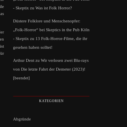
ile
- Skeptix
zu
Was ist Folk Horror?
das
Düstere Folklore und Menschenopfer:
„Folk-Horror“ bei Skeptics in the Pub Köln
der
- Skeptix
zu
13 Folk-Horror-Filme, die ihr
hen
ist
gesehen haben solltet!
für
Arthur Dent
zu
Wir verlosen zwei Blu-rays
von Die letzte Fahrt der Demeter (2023)!
[beendet]
KATEGORIEN
Abgründe