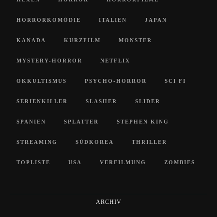
HORRORKOMÖDIE
ITALIEN
JAPAN
KANADA
KURZFILM
MONSTER
MYSTERY-HORROR
NETFLIX
OKKULTISMUS
PSYCHO-HORROR
SCI FI
SERIENKILLER
SLASHER
SLIDER
SPANIEN
SPLATTER
STEPHEN KING
STREAMING
SÜDKOREA
THRILLER
TOPLISTE
USA
VERFILMUNG
ZOMBIES
ARCHIV