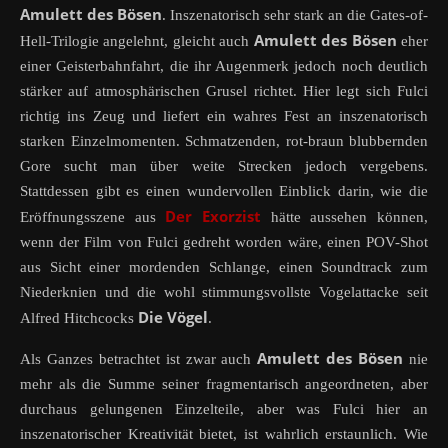
Amulett des Bösen
. Inszenatorisch sehr stark an die Gates-of-
Amulett des Bösen
Hell-Trilogie angelehnt, gleicht auch
eher
einer Geisterbahnfahrt, die ihr Augenmerk jedoch noch deutlich
stärker auf atmosphärischen Grusel richtet. Hier legt sich Fulci
richtig ins Zeug und liefert ein wahres Fest an inszenatorisch
starken Einzelmomenten. Schmatzenden, rot-braun blubbernden
Gore sucht man über weite Strecken jedoch vergebens.
Stattdessen gibt es einen wundervollen Einblick darin, wie die
Der Exorzist
Eröffnungsszene aus
hätte aussehen können,
wenn der Film von Fulci gedreht worden wäre, einen POV-Shot
aus Sicht einer mordenden Schlange, einen Soundtrack zum
Niederknien und die wohl stimmungsvollste Vogelattacke seit
Die Vögel
Alfred Hitchcocks
.
Amulett des Bösen
Als Ganzes betrachtet ist zwar auch
nie
mehr als die Summe seiner fragmentarisch angeordneten, aber
durchaus gelungenen Einzelteile, aber was Fulci hier an
inszenatorischer Kreativität bietet, ist wahrlich erstaunlich. Wie